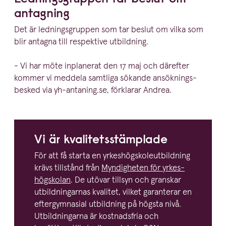
antagning
Det är lednings­gruppen som tar beslut om vilka som
blir antagna till respektive utbildning.
- Vi har möte inplanerat den
17
maj och därefter
kommer vi meddela samtliga sökande ansök­nings­
besked via yh​-antaning​.se, förklarar Andrea.
Vi är kvalitetsstämplade
För att få starta en yrkes­hög­sko­le­ut­bildning
krävs tillstånd från
Myndigheten för yrkes­
högskolan
. De utövar tillsyn och granskar
utbild­ning­arnas kvalitet, vilket garanterar en
efter­gym­nasial utbildning på högsta nivå.
Utbild­ningarna är kostnadsfria och