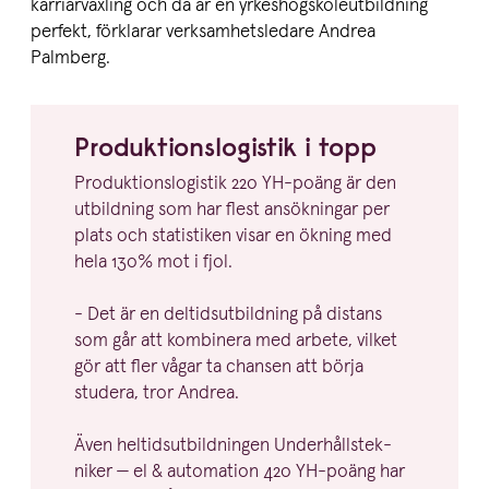
karriärväxling och då är en yrkeshögskoleutbildning
perfekt, förklarar verksamhetsledare Andrea
Palmberg.
Produk­tions­lo­gistik i topp
Produk­tions­lo­gistik
220
YH-poäng är den
utbildning som har flest ansökningar per
plats och statistiken visar en ökning med
hela
130
% mot i fjol.
- Det är en deltids­ut­bildning på distans
som går att kombinera med arbete, vilket
gör att fler vågar ta chansen att börja
studera, tror Andrea.
Även heltids­ut­bild­ningen Under­hålls­tek­
niker — el
&
automation
420
YH-poäng har