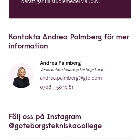
berättigar till studiemedel via
CSN
.
Kontakta Andrea Palmberg för mer
information
Namn:
Andrea Palmberg
Titel:
Verksamhetsledare yrkeshögskolan
E-post:
andrea.palmberg@gtc.com
Telefon:
0708 - 58 19 81
Följ oss på Instagram
@goteborgstekniskacollege