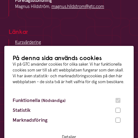
Företagsutbildning
Magnus Hildström,
magnus.hildstrom@gtc.com
Länkar
Kursvärdering
LinkedIn
Vägbeskrivning
På denna sida används cookies
Visselblåsning
Vi på GTC använder cookies för olika saker. Vi har funktionella
cookies som ser till så att webbplatsen fungerar som den skall.
Vi har även statistik- och marknadsföringscookies på den här
webbplatsen – de sista två är helt valfria för dig som besökare.
Våra ägare
Funktionella
(Nödvändiga)
Statistik
Marknadsföring
Övrigt
Cookies
- information och inställningar
Detaljer