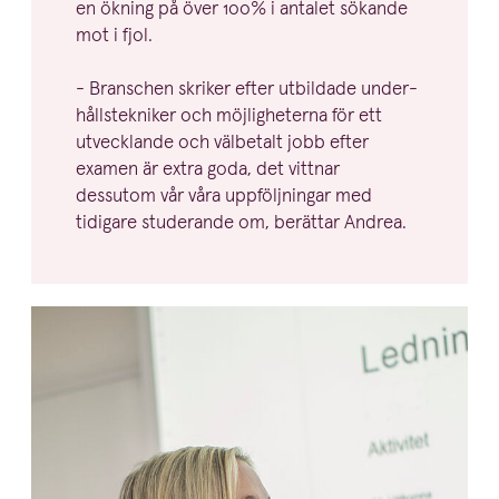
en ökning på över
100
% i antalet sökande
mot i fjol.
- Branschen skriker efter utbildade under­
hålls­tek­niker och möjlig­heterna för ett
utvecklande och välbetalt jobb efter
examen är extra goda, det vittnar
dessutom vår våra uppfölj­ningar med
tidigare studerande om, berättar Andrea.