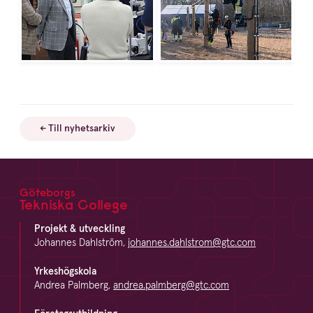
← Till nyhetsarkiv
Göteborgs
Footer
Tekniska College
Projekt & utveckling
Johannes Dahlström,
johannes.dahlstrom@gtc.com
Yrkeshögskola
Andrea Palmberg,
andrea.palmberg@gtc.com