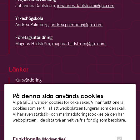
Johannes Dahlström,
johannes.dahlstrom@gtc.com
Yrkeshögskola
Andrea Palmberg,
andrea.palmberg@gtc.com
Företagsutbildning
Magnus Hildström,
magnus.hildstrom@gtc.com
Länkar
Kursvärdering
LinkedIn
Vägbeskrivning
På denna sida används cookies
Visselblåsning
Vi på GTC använder cookies för olika saker. Vi har funktionella
cookies som ser till så att webbplatsen fungerar som den skall.
Vi har även statistik- och marknadsföringscookies på den här
webbplatsen – de sista två är helt valfria för dig som besökare.
Våra ägare
Funktionella
(Nödvändiga)