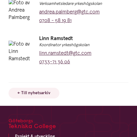
Titel:
Verksamhetsledare yrkeshögskolan
E-post:
andrea.palmberg@gtc.com
Telefon:
0708 - 58 19 81
Namn:
Linn Ramstedt
Titel:
Koordinator yrkeshögskolan
E-post:
linn.ramstedt@gtc.com
Telefon:
0733-71 36 06
← Till nyhetsarkiv
Göteborgs
Footer
Tekniska College
Projekt & utveckling