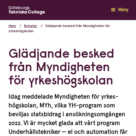
Meny
Hem
Nyheter
Glädjande besked från Myndigheten för
yrkeshögskolan
Glädjande besked
från Myndigheten
för yrkeshögskolan
Idag meddelade Myndigheten för yrkes­
högskolan, MYh, vilka YH-program som
beviljas statsbidrag i ansök­nings­om­gången
2022
. Vi är mycket glada att vårt program
Under­hålls­tek­niker — el och automation får