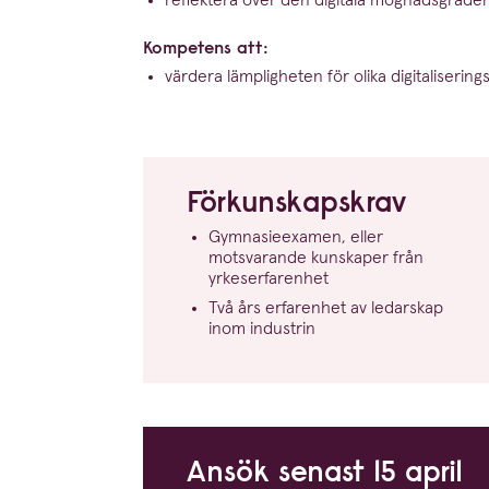
Kompetens att:
värdera lämplig­heten för olika digita­li­se­rin
Förkun­skapskrav
Gymna­si­e­examen, eller
motsvarande kunskaper från
yrkeserfarenhet
Två års erfarenhet av ledarskap
inom industrin
Ansök senast
15
april