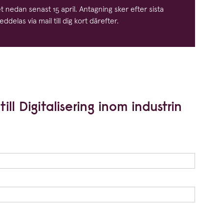
ret nedan senast
15
april. Antagning sker efter sista
elas via mail till dig kort därefter.
ll Digitalisering inom industrin