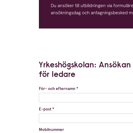
Du ansöker till utbild­ningen via formulä
ansök­ningsdag och antag­nings­besked medd
Yrkeshögskolan: Ansökan ti
för ledare
För- och efternamn
*
E-post
*
Mobilnummer