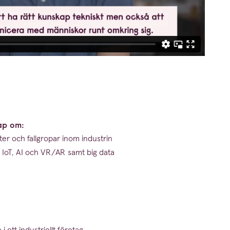
kap om:
heter och fallgropar inom industrin
, IoT,
AI
och
VR
/
AR
samt big data
 ett indust­riellt företag