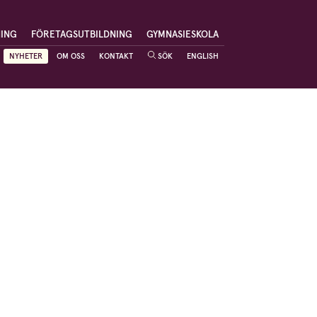
NING
FÖRETAGSUTBILDNING
GYMNASIESKOLA
NYHETER
OM OSS
KONTAKT
SÖK
ENGLISH