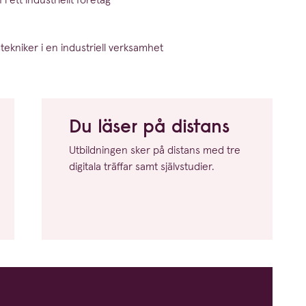
gs­tek­niker i en industriell verksamhet
Du läser på distans
Utbild­ningen sker på distans med tre
digitala träffar samt självstudier.