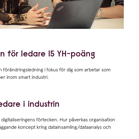
rin för ledare 15 YH-poäng
h föränd­rings­ledning i fokus för dig som arbetar som
per inom smart industri.
dare i industrin
 digitaliseringens förtecken. Hur påverkas organisation
läggande koncept kring datainsamling/dataanalys och