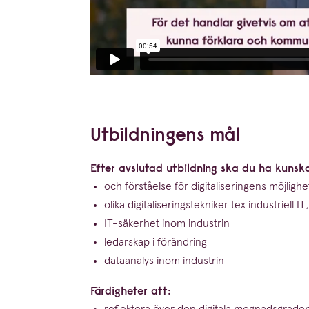
Utbild­ningens mål
Efter avslutad utbildning ska du ha kuns
och förståelse för digita­li­se­ringens möjlig
olika digita­li­se­rings­tek­niker tex industriell
IT
IT-säkerhet inom industrin
ledarskap i förändring
dataanalys inom industrin
Färdigheter att:
reflektera över den digitala mognads­graden i