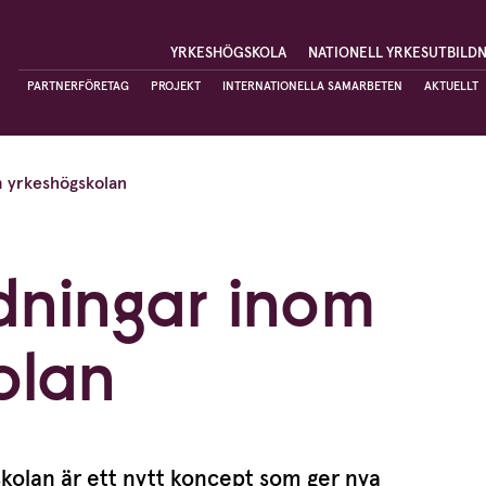
YRKESHÖGSKOLA
NATIONELL YRKESUTBILD
PARTNERFÖRETAG
PROJEKT
INTERNATIONELLA SAMARBETEN
AKTUELLT
m yrkeshögskolan
ldningar inom
olan
skolan är ett nytt koncept som ger nya