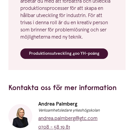
arbetar du med att förbättra och utveckla
produk­tions­pro­cesser för att skapa en
hållbar utveckling för industrin. För att
trivas i denna roll är du en kreativ person
som brinner för problem­lösning och ser
möjlig­heterna med ny teknik.
Produk­tions­ut­veckling
400
YH-poäng
Kontakta oss för mer information
Namn:
Andrea Palmberg
Titel:
Verksamhetsledare yrkeshögskolan
E-post:
andrea.palmberg@gtc.com
Telefon:
0708 - 58 19 81