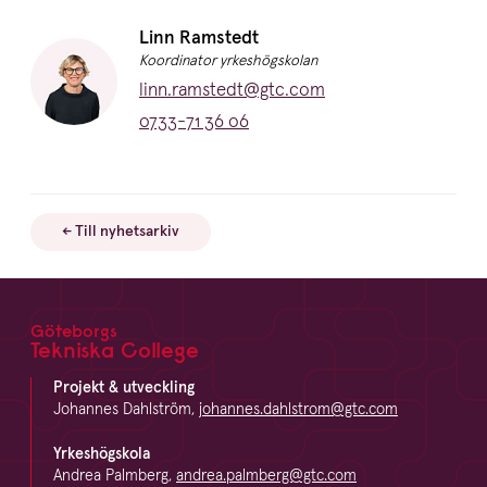
Namn:
Linn Ramstedt
Titel:
Koordinator yrkeshögskolan
E-post:
linn.ramstedt@gtc.com
Telefon:
0733-71 36 06
← Till nyhetsarkiv
Göteborgs
Footer
Tekniska College
Projekt & utveckling
Johannes Dahlström,
johannes.dahlstrom@gtc.com
Yrkeshögskola
Andrea Palmberg,
andrea.palmberg@gtc.com