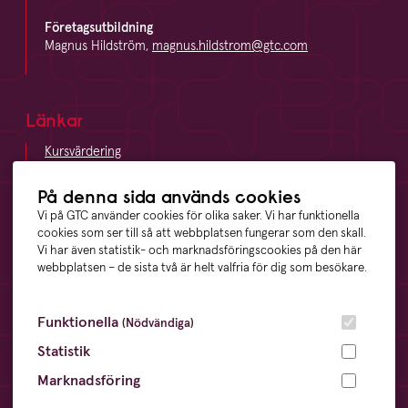
Företagsutbildning
Magnus Hildström,
magnus.hildstrom@gtc.com
Länkar
Kursvärdering
LinkedIn
Vägbeskrivning
På denna sida används cookies
Visselblåsning
Vi på GTC använder cookies för olika saker. Vi har funktionella
cookies som ser till så att webbplatsen fungerar som den skall.
Vi har även statistik- och marknadsföringscookies på den här
webbplatsen – de sista två är helt valfria för dig som besökare.
Våra ägare
Funktionella
(Nödvändiga)
Statistik
Marknadsföring
Övrigt