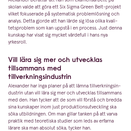
Alexander berättar att han som examens­arbete på
skolan valde att göra ett Six Sigma Green Belt-projekt
vilket fokuserade på systematisk problem­lösning och
analys. Detta gjorde att han lärde sig lösa olika kvali­
tets­problem som kan uppstå i en process. Just denna
kunskap har visat sig mycket värdefull i hans nya
yrkesroll.
Vill lära sig mer och utvecklas
tillsammans med
tillverkningsindustrin
Alexander har inga planer på att lämna tillverk­nings­in­
du­strin utan vill lära sig mer och utvecklas tillsammans
med den. Han tycker att de som vill förstå och bredda
sina kunskaper inom just produk­tions­ut­veckling ska
söka utbild­ningen. Om man gillar tanken på att varva
praktik med teoretiska studier som leds av erfarna
lärare ska man absolut söka, tycker han.