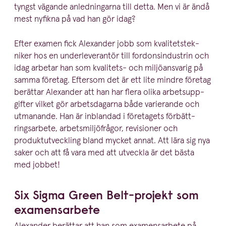
tyngst vägande anled­ningarna till detta. Men vi är ändå
mest nyfikna på vad han gör idag?
Efter examen fick Alexander jobb som kvali­tets­tek­
niker hos en under­le­ve­rantör till fordonsin­du­strin och
idag arbetar han som kvalitets- och miljö­an­svarig på
samma företag. Eftersom det är ett lite mindre företag
berättar Alexander att han har flera olika arbets­upp­
gifter vilket gör arbets­da­garna både varierande och
utmanande. Han är inblandad i företagets förbätt­
rings­arbete, arbets­mil­jöfrågor, revisioner och
produkt­ut­veckling bland mycket annat. Att lära sig nya
saker och att få vara med att utveckla är det bästa
med jobbet!
Six Sigma Green Belt-projekt som
examensarbete