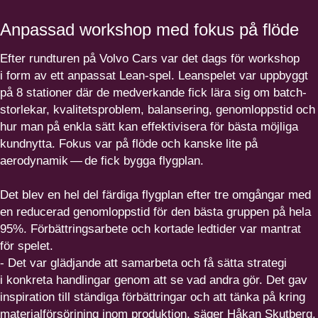
Anpassad workshop med fokus på flöde
Efter rundturen på Volvo Cars var det dags för workshop
i form av ett anpassat Lean-spel. Leanspelet var uppbyggt
på
8
stationer där de medverkande fick lära sig om batch­
stor­lekar, kvali­tets­problem, balansering, genom­loppstid och
hur man på enkla sätt kan effek­ti­visera för bästa möjliga
kundnytta. Fokus var på flöde och kanske lite på
aerodynamik — de fick bygga flygplan.
Det blev en hel del färdiga flygplan efter tre omgångar med
en reducerad genom­loppstid för den bästa gruppen på hela
95
%. Förbätt­rings­arbete och kortade ledtider var mantrat
för spelet.
- Det var glädjande att samarbeta och få sätta strategi
i konkreta handlingar genom att se vad andra gör. Det gav
inspiration till ständiga förbätt­ringar och att tänka på kring
materi­al­för­sörjning inom produktion, säger Håkan Skutberg.