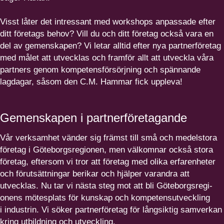
Visst låter det intressant med workshops anpassade efter
ditt företags behov? Vill du och ditt företag också vara en
del av gemenskapen? Vi letar alltid efter nya partner­fö­retag
med målet att utvecklas och framför allt att utveckla våra
partners genom kompe­tens­för­sörjning och spännande
lagdagar, såsom den C.M. Hammar fick uppleva!
Gemenskapen i partnerföretagande
Vår verksamhet vänder sig främst till små och medelstora
företag i Göteborgs­re­gionen, men välkomnar också stora
företag, eftersom vi tror att företag med olika erfaren­heter
och förut­sätt­ningar berikar och hjälper varandra att
utvecklas. Nu tar vi nästa steg mot att bli Göteborgs­re­gi­
onens mötesplats för kunskap och kompe­tens­ut­veckling
i industrin. Vi söker partner­fö­retag för långsiktig samverkan
kring utbildning och utveckling.