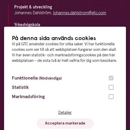
Projekt & utveckling
Johannes Dahlström,
johannes.dahlstrom@gtc.com
Yrkeshögskola
Andrea Palmberg,
andrea.palmberg@gtc.com
På denna sida används cookies
Företagsutbildning
Vi på GTC använder cookies för olika saker. Vi har funktionella
Magnus Hildström,
magnus.hildstrom@gtc.com
cookies som ser till så att webbplatsen fungerar som den skall.
Vi har även statistik- och marknadsföringscookies på den här
webbplatsen – de sista två är helt valfria för dig som besökare.
Länkar
Funktionella
(Nödvändiga)
Kursvärdering
Statistik
LinkedIn
Vägbeskrivning
Marknadsföring
Visselblåsning
Detaljer
Våra ägare
Acceptera markerade