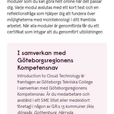
moduler som du kan göra helt online när det passar
dig. Varje modul avslutas med ett kort test och en
reflektionsfråga som hjälper dig att fundera över
möjligheterna med molnteknologi i ditt framtida
arbetet. När alla moduler är genomförda får du ett
certifikat som intygar att du genomfört utbildningen
I samverkan med
Göteborgs­re­gi­onens
Kompetensnav
Intro­duction to Cloud Technology är
framtagen av Göteborgs Tekniska College
i samverkan med Göteborgs­re­gi­onens
Kompe­tensnav. Är du medarbetare och
anställd i ett
SME
(litet eller medelstort
företag) i någon av
GR
:s
13
kommuner
(Ale,
Alingsås, Gothenburg, Härryda,