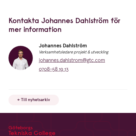
Kontakta Johannes Dahlström för
mer information
Namn:
Johannes Dahlström
Titel:
Verksamhetsledare projekt & utveckling
E-post:
johannes.dahlstrom@gtc.com
Telefon:
0708-58 19 13
← Till nyhetsarkiv
Göteborgs
Footer
Tekniska College