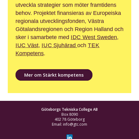
utveckla strategier som möter framtidens
behov. Projektet finansieras av Europeiska
regionala utveck­lings­fonden, Västra
Götalands­re­gionen och Region Halland och
sker i samarbete med
IDC
West Sweden
,
IUC
Väst
,
IUC
Sjuhärad
och
TEK
Kompetens
.
Mer om Stärkt kompetens
Göteborgs Tekniska College AB
Box 8090
402 78 Göteborg
Email: info@gtc.com