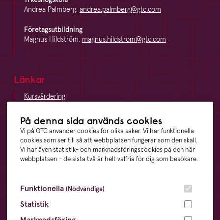
Andrea Palmberg,
andrea.palmberg@gtc.com
Företagsutbildning
Magnus Hildström,
magnus.hildstrom@gtc.com
Länkar
Kursvärdering
LinkedIn
Vägbeskrivning
På denna sida används cookies
Visselblåsning
Vi på GTC använder cookies för olika saker. Vi har funktionella
cookies som ser till så att webbplatsen fungerar som den skall.
Vi har även statistik- och marknadsföringscookies på den här
webbplatsen – de sista två är helt valfria för dig som besökare.
Våra ägare
Funktionella
(Nödvändiga)
Statistik
Marknadsföring