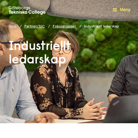
Meny
Hem
Partner/IUC
Fokusgrupper
Industriellt ledarskap
Industriellt
ledarskap