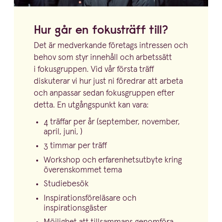
Hur går en fokusträff till?
Det är medverkande företags intressen och
behov som styr innehåll och arbetssätt
i fokus­gruppen. Vid vår första träff
diskuterar vi hur just ni föredrar att arbeta
och anpassar sedan fokus­gruppen efter
detta. En utgångs­punkt kan vara:
4
träffar per år (september, november,
april, juni, )
3
timmar per träff
Workshop och erfaren­hets­utbyte kring
överens­kommet tema
Studiebesök
Inspi­ra­tions­före­läsare och
inspirationsgäster