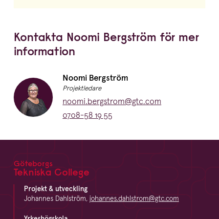
Kontakta Noomi Bergström för mer
information
Namn:
Noomi Bergström
Titel:
Projektledare
E-post:
noomi.bergstrom@gtc.com
Telefon:
0708-58 19 55
Göteborgs
Footer
Tekniska College
Projekt & utveckling
Johannes Dahlström,
johannes.dahlstrom@gtc.com
Yrkeshögskola