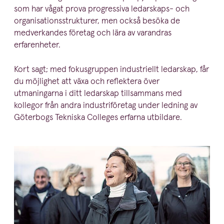
som har vågat prova progressiva ledarskaps- och
organi­sa­tions­struk­turer, men också besöka de
medver­kandes företag och lära av varandras
erfarenheter.
Kort sagt; med fokus­gruppen indust­riellt ledarskap, får
du möjlighet att växa och reflektera över
utmaningarna i ditt ledarskap tillsammans med
kollegor från andra industri­fö­retag under ledning av
Göterbogs Tekniska Colleges erfarna utbildare.