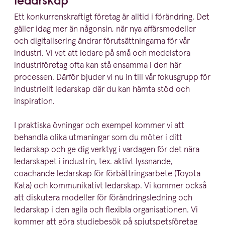
ledarskap
Ett konkur­rens­kraftigt företag är alltid i förändring. Det
gäller idag mer än någonsin, när nya affärsmo­deller
och digita­li­sering ändrar förut­sätt­ningarna för vår
industri. Vi vet att ledare på små och medelstora
industri­fö­retag ofta kan stå ensamma i den här
processen. Därför bjuder vi nu in till vår fokusgrupp för
indust­riellt ledarskap där du kan hämta stöd och
inspiration.
I praktiska övningar och exempel kommer vi att
behandla olika utmaningar som du möter i ditt
ledarskap och ge dig verktyg i vardagen för det nära
ledarskapet i industrin, tex. aktivt lyssnande,
coachande ledarskap för förbätt­rings­arbete (Toyota
Kata) och kommu­ni­kativt ledarskap. Vi kommer också
att diskutera modeller för föränd­rings­ledning och
ledarskap i den agila och flexibla organi­sa­tionen. Vi
kommer att göra studiebesök på spjut­spets­fö­retag