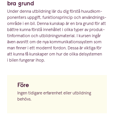
bra grund
Under denna utbildning lär du dig förstå huvud­kom­
po­nenters uppgift, funktions­princip och använd­nings­
område i en bil. Denna kunskap är en bra grund för att
bättre kunna förstå innehållet i olika typer av produk­
tin­for­mation och utbild­nings­ma­terial. I kursen ingår
även avsnitt om de nya kommu­ni­ka­tions­system som
man finner i ett modernt fordon. Dessa är viktiga för
att kunna få kunskaper om hur de olika delsystemen
i bilen fungerar ihop.
Före
Ingen tidigare erfarenhet eller utbildning
behövs.