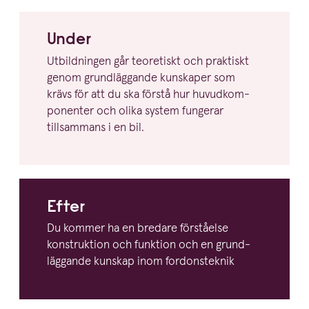
Under
Utbild­ningen går teoretiskt och praktiskt
genom grund­läg­gande kunskaper som
krävs för att du ska förstå hur huvud­kom­
po­nenter och olika system fungerar
tillsammans i en bil.
Efter
Du kommer ha en bredare förståelse
konstruktion och funktion och en grund­
läg­gande kunskap inom fordonsteknik