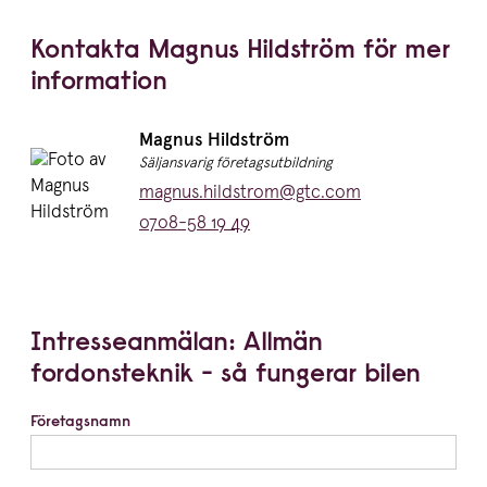
Kontakta Magnus Hildström för mer
information
Namn:
Magnus Hildström
Titel:
Säljansvarig företagsutbildning
E-post:
magnus.hildstrom@gtc.com
Telefon:
0708-58 19 49
Intresseanmälan: Allmän
fordonsteknik - så fungerar bilen
Företagsnamn