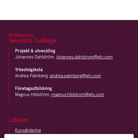
Göteborgs
Footer
Tekniska College
Projekt & utveckling
Johannes Dahlström,
johannes.dahlstrom@gtc.com
Yrkeshögskola
Andrea Palmberg,
andrea.palmberg@gtc.com
Företagsutbildning
Magnus Hildström,
magnus.hildstrom@gtc.com
Länkar
Kursvärdering
LinkedIn