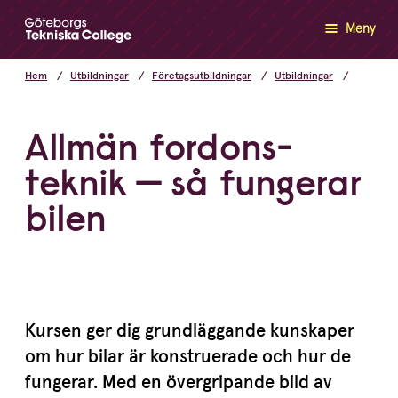
Meny
Hem
Utbildningar
Företagsutbildningar
Utbildningar
Allmän fordons­
teknik — så fungerar
bilen
Kursen ger dig grund­läg­gande kunskaper
om hur bilar är konstru­erade och hur de
fungerar. Med en övergri­pande bild av