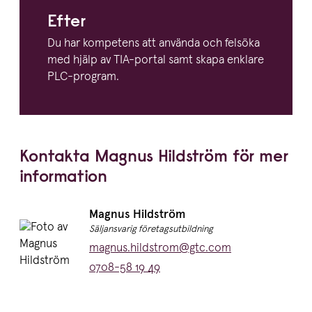
Efter
Du har kompetens att använda och felsöka
med hjälp av TIA-portal samt skapa enklare
PLC-program.
Kontakta Magnus Hildström för mer
information
Namn:
Magnus Hildström
Titel:
Säljansvarig företagsutbildning
E-post:
magnus.hildstrom@gtc.com
Telefon:
0708-58 19 49