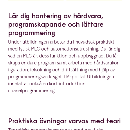
Lär dig hantering av hårdvara,
program­ska­pande och lättare
programmering
Under utbild­ningen arbetar du i huvudsak praktiskt
med fysisk
PLC
och automa­tions­ut­rustning. Du lär dig
vad en
PLC
är, dess funktion och uppbyggnad. Du får
skapa enklare program samt arbeta med hårdva­ru­kon­
fi­gu­ration, felsökning och drift­sättning med hjälp av
program­me­rings­verk­tyget TIA-portal. Utbild­ningen
innefattar också en kort intro­duktion
i panelprogrammering.
Praktiska övningar varvas med teori