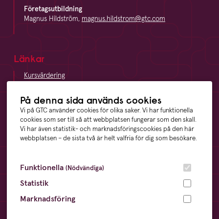
Företagsutbildning
Magnus Hildström,
magnus.hildstrom@gtc.com
Länkar
Kursvärdering
LinkedIn
Vägbeskrivning
På denna sida används cookies
Visselblåsning
Vi på GTC använder cookies för olika saker. Vi har funktionella
cookies som ser till så att webbplatsen fungerar som den skall.
Vi har även statistik- och marknadsföringscookies på den här
webbplatsen – de sista två är helt valfria för dig som besökare.
Våra ägare
Funktionella
(Nödvändiga)
Statistik
Marknadsföring
Övrigt