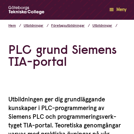
Meny
Hem
Utbildningar
Företagsutbildningar
Utbildningar
PLC
grund Siemens
TIA-portal
Utbild­ningen ger dig grund­läg­gande
kunskaper i PLC-program­mering av
Siemens
PLC
och program­me­rings­verk­
tyget TIA-portal. Teoretiska genomgångar