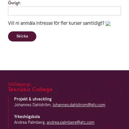
Övrigt:
Vill ni anmäla intresse för fler kurser samtidigt?
Skicka
Göteborgs
Footer
Tekniska College
Projekt & utveckling
Johannes Dahlström,
johannes.dahlstrom@gtc.com
Yrkeshögskola
Andrea Palmberg,
andrea.palmberg@gtc.com