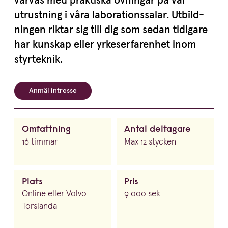
varvas med praktiska övningar på vår
utrustning i våra labora­tions­salar. Utbild­
ningen riktar sig till dig som sedan tidigare
har kunskap eller yrkes­er­fa­renhet inom
styrteknik.
Anmäl intresse
Omfattning
Antal deltagare
16 timmar
Max 12 stycken
Plats
Pris
Online eller Volvo
9 000 sek
Torslanda