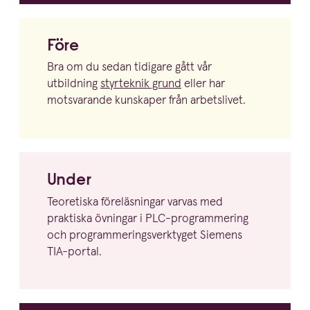
Före
Bra om du sedan tidigare gått vår
utbildning
styrteknik grund
eller har
motsvarande kunskaper från arbetslivet.
Under
Teoretiska föreläs­ningar varvas med
praktiska övningar i PLC-program­mering
och program­me­rings­verk­tyget Siemens
TIA-portal.