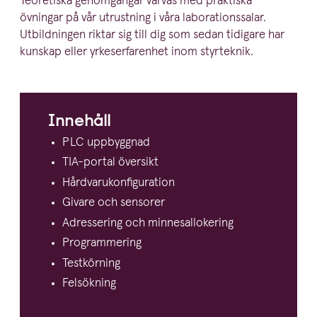
Teoretiska genomgångar varvas med praktiska
övningar på vår utrustning i våra labora­tions­salar.
Utbild­ningen riktar sig till dig som sedan tidigare har
kunskap eller yrkes­er­fa­renhet inom styrteknik.
Innehåll
PLC
uppbyggnad
TIA-portal översikt
Hårdva­ru­kon­fi­gu­ration
Givare och sensorer
Adressering och minnesallokering
Program­mering
Testkörning
Felsökning