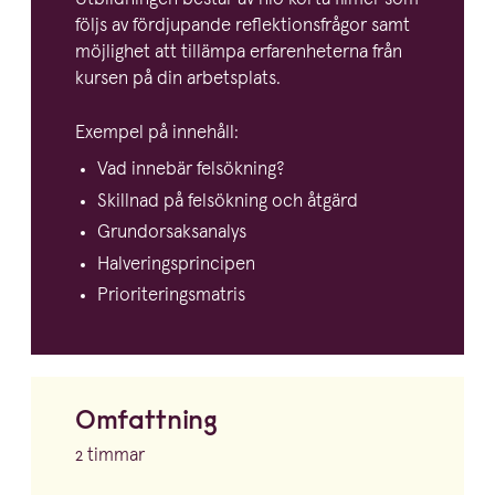
följs av fördjupande reflek­tions­frågor samt
möjlighet att tillämpa erfaren­he­terna från
kursen på din arbetsplats.
Exempel på innehåll:
Vad innebär felsökning?
Skillnad på felsökning och åtgärd
Grundor­sak­sa­nalys
Halve­rings­prin­cipen
Priori­te­rings­matris
Omfattning
2
timmar