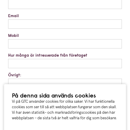
Email
Mobil
Hur många är intresserade från företaget
Övrigt:
På denna sida används cookies
Vill ni anmäla intresse för fler kurser samtidigt?
Vi på GTC använder cookies för olika saker. Vi har funktionella
cookies som ser till så att webbplatsen fungerar som den skall.
Skicka
Vi har även statistik- och marknadsföringscookies på den här
webbplatsen – de sista två är helt valfria för dig som besökare.