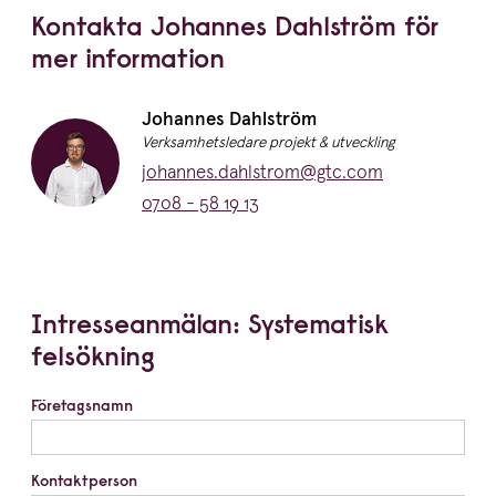
Kontakta Johannes Dahlström för
mer information
Namn:
Johannes Dahlström
Titel:
Verksamhetsledare projekt & utveckling
E-post:
johannes.dahlstrom@gtc.com
Telefon:
0708 - 58 19 13
Intresseanmälan: Systematisk
felsökning
Företagsnamn
Kontaktperson