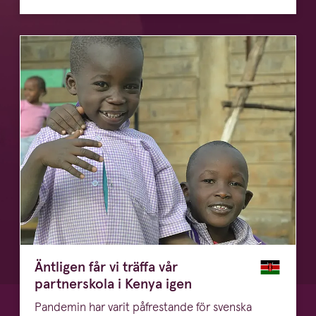
Äntligen får vi träffa vår
partnerskola i Kenya igen
Pan­demin har var­it påfre­stande för sven­s­ka