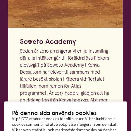
Soweto Academy
Sedan år
2010
arrangerar vi en julin­samling
där alla intäkter går till föräld­ralösa flickors
elevavgift på Soweto Academy i Kenya.
Dessutom har elever tillsammans med
lärare besökt skolan i Kibera vid flertalet
tillfällen inom ramen för Atlas-
programmet. År
2017
hade vi glädjen att ha
en delegation från Kenya hos oss. Sist men
inte minst är gästfö­re­läsare hos oss genom
På denna sida används cookies
det gåvobrev de får med och bidrar till en
Vi på GTC använder cookies för olika saker. Vi har funktionella
hel veckas måltid för en klass på Soweto
cookies som ser till så att webbplatsen fungerar som den skall.
Academy.
Vi har även statistik- och marknadsföringscookies på den här