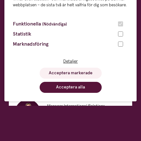
webbplatsen – de sista två är helt valfria för dig som besökare.
Funktionella
(Nödvändiga)
Statistik
Marknadsföring
Detaljer
Kontakta Josefine Larsson för
Acceptera markerade
mer information
Acceptera alla
Namn:
Josefine Larsson
Titel:
Manager International Relations
E-post:
josefine.larsson@gtc.com
Telefon:
+46 708 58 19 77