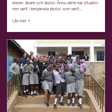
elever, lärare och skolor. Ännu värre har sit­u­a­tio­
nen var­it i kenyan­s­ka skolor, som var­it…
Läs mer →