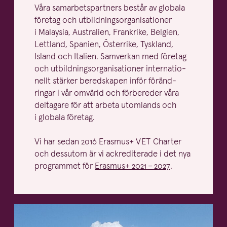
Våra samar­bets­partners består av globala
företag och utbild­nings­or­ga­ni­sa­tioner
i Malaysia, Australien, Frankrike, Belgien,
Lettland, Spanien, Österrike, Tyskland,
Island och Italien. Samverkan med företag
och utbild­nings­or­ga­ni­sa­tioner inter­na­tio­
nellt stärker beredskapen inför föränd­
ringar i vår omvärld och förbereder våra
deltagare för att arbeta utomlands och
i globala företag.
Vi har sedan
2016
Erasmus+
VET
Charter
och dessutom är vi ackre­di­terade i det nya
programmet för
Erasmus+
2021
–
2027
.