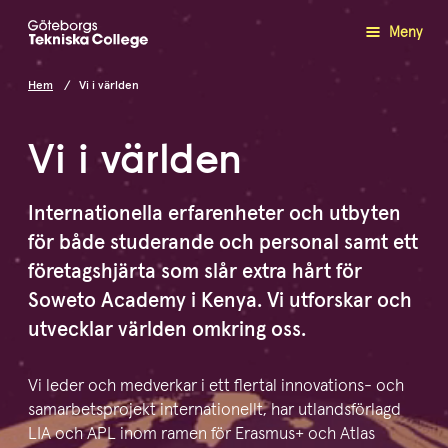
Meny
Hem
Vi i världen
Vi i världen
Inter­na­tio­nella erfaren­heter och utbyten
för både studerande och personal samt ett
företags­hjärta som slår extra hårt för
Soweto Academy i Kenya. Vi utforskar och
utvecklar världen omkring oss.
Vi leder och medverkar i ett flertal innovations- och
samar­bets­projekt inter­na­tio­nellt, har utlands­förlagd
LIA och APL inom ramen för Erasmus+ och Atlas