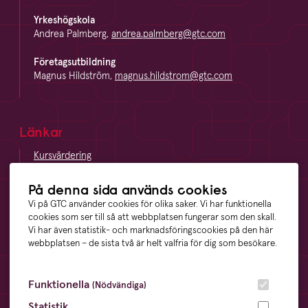
Yrkeshögskola
Andrea Palmberg,
andrea.palmberg@gtc.com
Företagsutbildning
Magnus Hildström,
magnus.hildstrom@gtc.com
Länkar
Kursvärdering
LinkedIn
Vägbeskrivning
På denna sida används cookies
Visselblåsning
Vi på GTC använder cookies för olika saker. Vi har funktionella
cookies som ser till så att webbplatsen fungerar som den skall.
Vi har även statistik- och marknadsföringscookies på den här
webbplatsen – de sista två är helt valfria för dig som besökare.
Våra ägare
Funktionella
(Nödvändiga)
Statistik