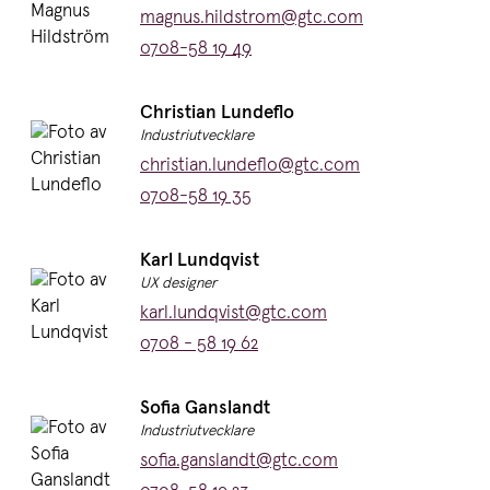
E-post:
magnus.hildstrom@gtc.com
Telefon:
0708-58 19 49
Namn:
Christian Lundeflo
Titel:
Industriutvecklare
E-post:
christian.lundeflo@gtc.com
Telefon:
0708-58 19 35
Namn:
Karl Lundqvist
Titel:
UX designer
E-post:
karl.lundqvist@gtc.com
Telefon:
0708 - 58 19 62
Namn:
Sofia Ganslandt
Titel:
Industriutvecklare
E-post:
sofia.ganslandt@gtc.com