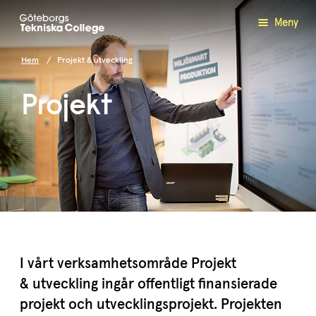
Meny
Hem
Projekt & utveckling
Projekt
I vårt verksam­hets­område Projekt
&
utveckling ingår offentligt finan­si­erade
projekt och utveck­lings­projekt. Projekten