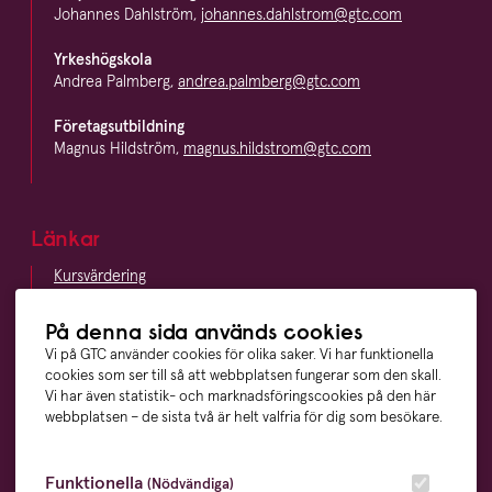
Johannes Dahlström,
johannes.dahlstrom@gtc.com
Yrkeshögskola
Andrea Palmberg,
andrea.palmberg@gtc.com
Företagsutbildning
Magnus Hildström,
magnus.hildstrom@gtc.com
Länkar
Kursvärdering
LinkedIn
Vägbeskrivning
På denna sida används cookies
Visselblåsning
Vi på GTC använder cookies för olika saker. Vi har funktionella
cookies som ser till så att webbplatsen fungerar som den skall.
Vi har även statistik- och marknadsföringscookies på den här
webbplatsen – de sista två är helt valfria för dig som besökare.
Våra ägare
Funktionella
(Nödvändiga)