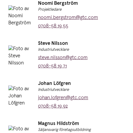
Namn:
Noomi Bergström
Titel:
Projektledare
E-post:
noomi.bergstrom@gtc.com
Telefon:
0708-58 19 55
Namn:
Steve Nilsson
Titel:
Industriutvecklare
E-post:
steve.nilsson@gtc.com
Telefon:
0708-58 19 71
Namn:
Johan Löfgren
Titel:
Industriutvecklare
E-post:
johan.lofgren@gtc.com
Telefon:
0708-58 19 92
Namn:
Magnus Hildström
Titel:
Säljansvarig företagsutbildning