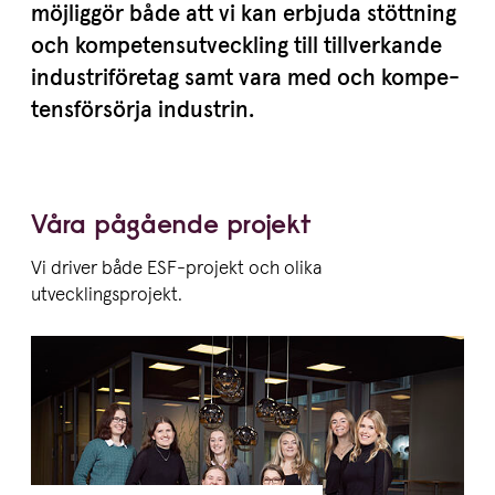
möjliggör både att vi kan erbjuda stöttning
och kompe­tens­ut­veckling till tillver­kande
industri­fö­retag samt vara med och kompe­
tens­för­sörja industrin.
Våra pågående projekt
Vi driver både ESF-projekt och olika
utvecklingsprojekt.