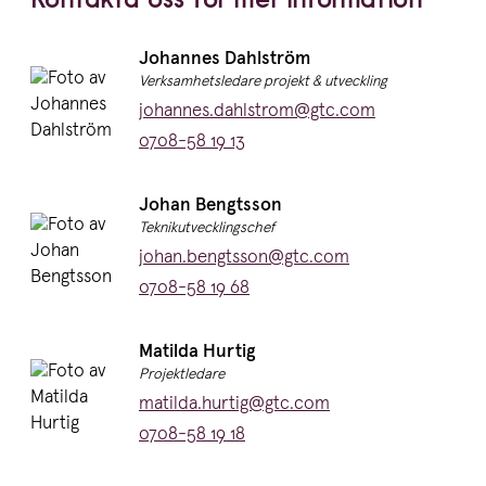
Namn:
Johannes Dahlström
Titel:
Verksamhetsledare projekt & utveckling
E-post:
johannes.dahlstrom@gtc.com
Telefon:
0708-58 19 13
Namn:
Johan Bengtsson
Titel:
Teknikutvecklingschef
E-post:
johan.bengtsson@gtc.com
Telefon:
0708-58 19 68
Namn:
Matilda Hurtig
Titel:
Projektledare
E-post:
matilda.hurtig@gtc.com
Telefon:
0708-58 19 18