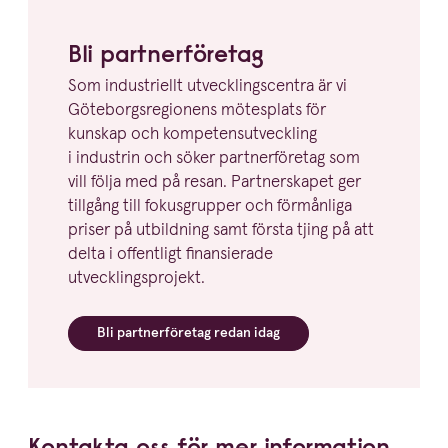
Bli partner­fö­retag
Som indust­riellt utveck­lings­centra är vi
Göteborgs­re­gi­onens mötesplats för
kunskap och kompe­tens­ut­veckling
i industrin och söker partner­fö­retag som
vill följa med på resan. Partner­skapet ger
tillgång till fokus­grupper och förmånliga
priser på utbildning samt första tjing på att
delta i offentligt finan­si­erade
utvecklingsprojekt.
Bli partner­fö­retag redan idag
Kontakta oss för mer information