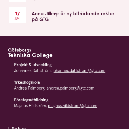
17
Anna Jillmyr är ny biträdande rektor
på GTG
JUNI
Göteborgs
Footer
Tekniska College
Projekt & utveckling
Johannes Dahlström,
johannes.dahlstrom@gtc.com
Yrkeshögskola
Andrea Palmberg,
andrea.palmberg@gtc.com
Företagsutbildning
Magnus Hildström,
magnus.hildstrom@gtc.com