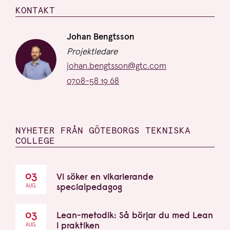
KONTAKT
Information om projektet
Namn:
Johan Bengtsson
Titel:
Projektledare
E-post:
johan.bengtsson@gtc.com
Telefon:
0708-58 19 68
NYHETER FRÅN GÖTEBORGS TEKNISKA
COLLEGE
03
Vi söker en vikarierande
specialpedagog
AUG.
03
Lean-metodik: Så börjar du med Lean
i praktiken
AUG.