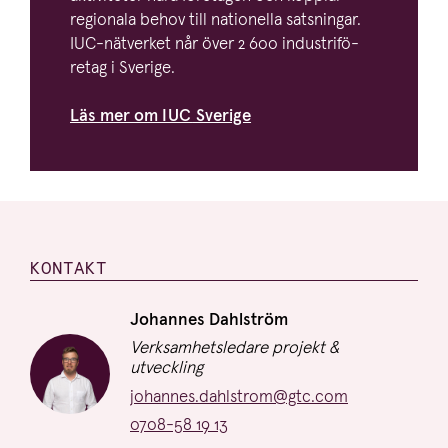
regionala behov till nationella satsningar.
IUC-nätverket når över
2
600
industri­fö­
retag i Sverige.
Läs mer om
IUC
Sverige
KONTAKT
Information om projektet
Namn:
Johannes Dahlström
Titel:
Verksamhetsledare projekt &
utveckling
E-post:
johannes.dahlstrom@gtc.com
Telefon:
0708-58 19 13