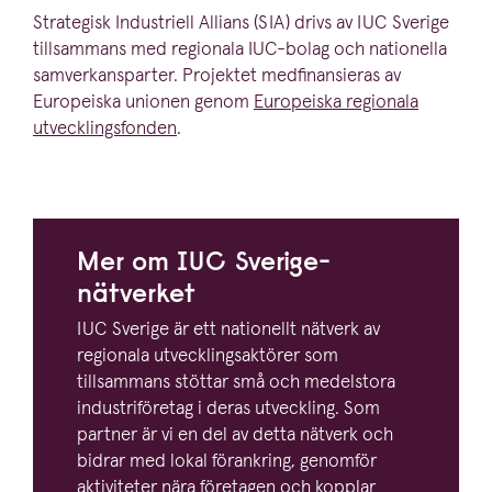
Strategisk Industriell Allians (
SIA
) drivs av
IUC
Sverige
tillsammans med regionala IUC-bolag och nationella
samver­kans­parter. Projektet medfi­nan­sieras av
Europeiska unionen genom
Europeiska regionala
utveck­lings­fonden
.
Mer om
IUC
Sverige-
nätverket
IUC
Sverige är ett nationellt nätverk av
regionala utveck­lings­ak­törer som
tillsammans stöttar små och medelstora
industri­fö­retag i deras utveckling. Som
partner är vi en del av detta nätverk och
bidrar med lokal förankring, genomför
aktiviteter nära företagen och kopplar