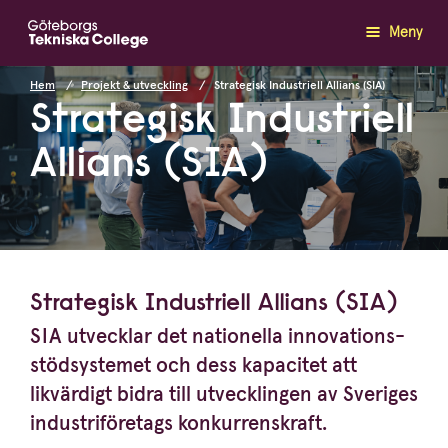
Meny
Hem
Projekt & utveckling
Strategisk Industriell Allians (SIA)
Strategisk Industriell
Allians (
SIA
)
Strategisk Industriell Allians (
SIA
)
SIA
utvecklar det nationella innova­tions­
stöd­sy­stemet och dess kapacitet att
likvärdigt bidra till utveck­lingen av Sveriges
industri­fö­retags konkurrenskraft.