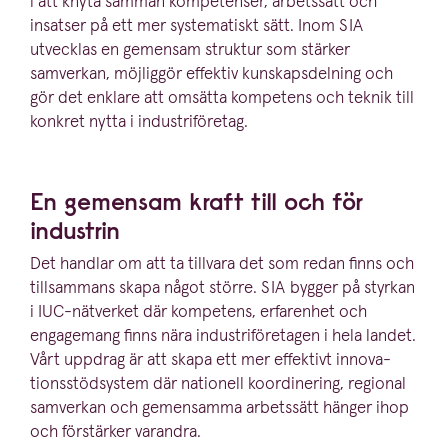
i att knyta samman kompetenser, arbetssätt och
insatser på ett mer syste­ma­tiskt sätt. Inom
SIA
utvecklas en gemensam struktur som stärker
samverkan, möjliggör effektiv kunskaps­delning och
gör det enklare att omsätta kompetens och teknik till
konkret nytta i industriföretag.
En gemensam kraft till och för
industrin
Det handlar om att ta tillvara det som redan finns och
tillsammans skapa något större.
SIA
bygger på styrkan
i IUC-nätverket där kompetens, erfarenhet och
engagemang finns nära industri­fö­re­tagen i hela landet.
Vårt uppdrag är att skapa ett mer effektivt innova­
tions­stöd­system där nationell koordi­nering, regional
samverkan och gemensamma arbetssätt hänger ihop
och förstärker varandra.