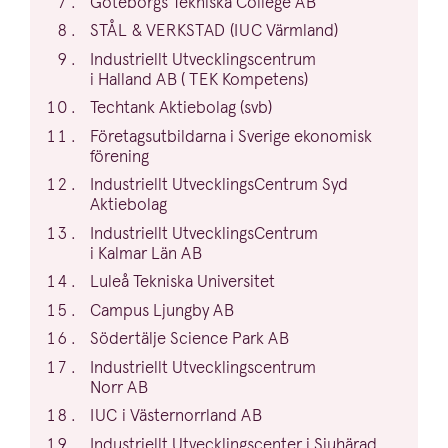
Göteborgs Tekniska College
AB
STÅL
&
VERKSTAD
(
IUC
Värmland)
Indust­riellt Utveck­lings­centrum
i Halland
AB
(
TEK
Kompetens)
Techtank Aktiebolag (svb)
Företags­ut­bil­darna i Sverige ekonomisk
förening
Indust­riellt Utveck­lings­Centrum Syd
Aktiebolag
Indust­riellt Utveck­lings­Centrum
i Kalmar Län
AB
Luleå Tekniska Universitet
Campus Ljungby
AB
Södertälje Science Park
AB
Indust­riellt Utveck­lings­centrum
Norr
AB
IUC
i Väster­norrland
AB
Indust­riellt Utveck­lingscenter i Sjuhärad