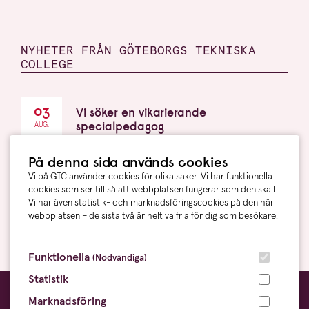
NYHETER FRÅN GÖTEBORGS TEKNISKA
COLLEGE
03
Vi söker en vikarierande
specialpedagog
AUG.
På denna sida används cookies
03
Lean-metodik: Så börjar du med Lean
i praktiken
Vi på GTC använder cookies för olika saker. Vi har funktionella
AUG.
cookies som ser till så att webbplatsen fungerar som den skall.
Vi har även statistik- och marknadsföringscookies på den här
17
Anna Jillmyr är ny biträdande rektor
webbplatsen – de sista två är helt valfria för dig som besökare.
på GTG
JUNI
Funktionella
(Nödvändiga)
Statistik
Marknadsföring
Göteborgs