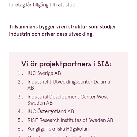
företag får tillgång till rätt stöd.
Tillsammans bygger vi en struktur som stödjer
industrin och driver dess utveckling.
Vi är projekt­partners i
SIA
:
IUC
Sverige
AB
Indust­riellt Utveck­lingscenter Dalarna
AB
Industrial Development Center West
Sweden
AB
IUC
Öster­götland
AB
RISE
Research Institutes of Sweden
AB
Kungliga Tekniska Högskolan