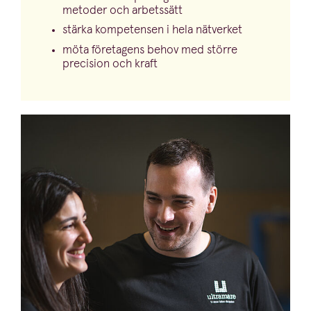
metoder och arbetssätt
stärka kompetensen i hela nätverket
möta företagens behov med större
precision och kraft