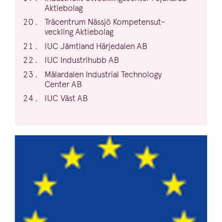
Aktiebolag
Träcentrum Nässjö Kompe­tens­ut­
veckling Aktiebolag
IUC
Jämtland Härjedalen
AB
IUC
Industrihubb
AB
Mälardalen Industrial Technology
Center
AB
IUC
Väst
AB