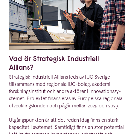
Vad är Strategisk Industriell
Allians?
Strategisk Industriell Allians leds av
IUC
Sverige
tillsammans med regionala IUC-bolag, akademi,
forsk­nings­in­stitut och andra aktörer i innova­tions­sy­
stemet. Projektet finansieras av Europeiska regionala
utveck­lings­fonden och pågår mellan
2025
och
2029
.
Utgångs­punkten är att det redan idag finns en stark
kapacitet i systemet. Samtidigt finns en stor potential