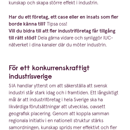
kunskap och skapa större effekt i industrin.
Har du ett företag, ett case eller en insats som fler
borde känna till?
Tipsa oss!
Vill du bidra till att fler industri­fö­retag får tillgång
till rätt stöd?
Dela gärna vidare och synliggör IUC-
nätverket i dina kanaler där du möter industrin.
För ett konkur­rens­kraftigt
industrisverige
SIA
handlar ytterst om att säkerställa att svensk
industri står stark idag och i framtiden. Ett långsiktigt
mål är att industri­fö­retag i hela Sverige ska ha
likvärdiga förut­sätt­ningar att utvecklas, oavsett
geografisk placering. Genom att koppla samman
regionala initiativ i en nationell struktur stärks
samord­ningen, kunskap sprids mer effektivt och fler