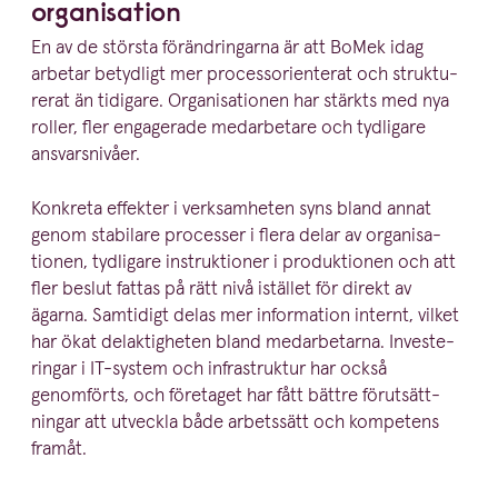
organisation
En av de största föränd­ringarna är att BoMek idag
arbetar betydligt mer proces­s­o­ri­en­terat och struk­tu­
rerat än tidigare. Organi­sa­tionen har stärkts med nya
roller, fler engagerade medarbetare och tydligare
ansvarsnivåer.
Konkreta effekter i verksam­heten syns bland annat
genom stabilare processer i flera delar av organi­sa­
tionen, tydligare instruk­tioner i produk­tionen och att
fler beslut fattas på rätt nivå istället för direkt av
ägarna. Samtidigt delas mer information internt, vilket
har ökat delak­tig­heten bland medar­be­tarna. Investe­
ringar i IT-system och infra­struktur har också
genomförts, och företaget har fått bättre förut­sätt­
ningar att utveckla både arbetssätt och kompetens
framåt.