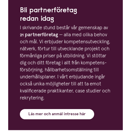
Bli partner­fö­retag
redan idag
I skrivande stund består vår gemenskap av
21
partner­fö­retag
— alla med olika behov
och mål. Vi erbjuder kompe­tens­ut­veckling,
nätverk, förtur till utvecklande projekt och
förmånliga priser på utbildning. Vi stöttar
dig och ditt företag i allt från kompe­tens­
för­sörjning, hållbar­hets­om­ställning till
under­hålls­planer. I vårt erbjudande ingår
också unika möjligheter till att ta emot
kvali­fi­cerade prakti­kanter, case studier och
rekrytering.
Läs mer och anmäl intresse här