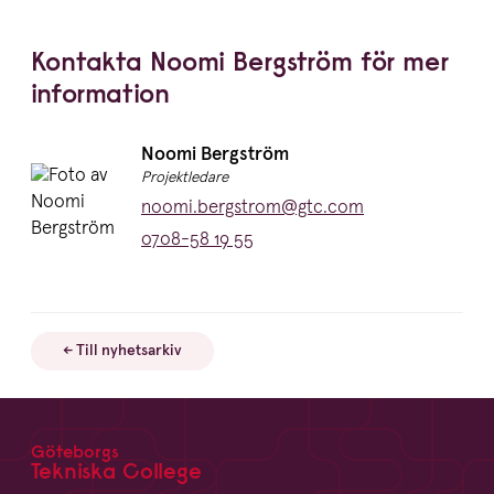
Kontakta Noomi Bergström för mer
information
Namn:
Noomi Bergström
Titel:
Projektledare
E-post:
noomi.bergstrom@gtc.com
Telefon:
0708-58 19 55
← Till nyhetsarkiv
Göteborgs
Footer
Tekniska College