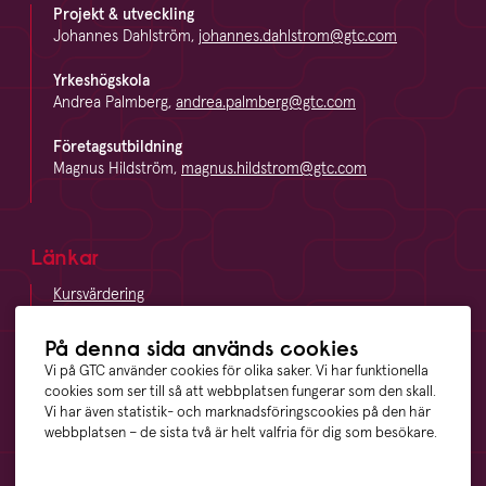
Projekt & utveckling
Johannes Dahlström,
johannes.dahlstrom@gtc.com
Yrkeshögskola
Andrea Palmberg,
andrea.palmberg@gtc.com
Företagsutbildning
Magnus Hildström,
magnus.hildstrom@gtc.com
Länkar
Kursvärdering
LinkedIn
Vägbeskrivning
På denna sida används cookies
Visselblåsning
Vi på GTC använder cookies för olika saker. Vi har funktionella
cookies som ser till så att webbplatsen fungerar som den skall.
Vi har även statistik- och marknadsföringscookies på den här
webbplatsen – de sista två är helt valfria för dig som besökare.
Våra ägare