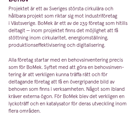
Projektet är ett av Sveriges största cirkulära och
hållbara projekt som riktar sig mot industri­fö­retag
i Västsverige. BoMek är ett av de
239
företag som hitills
deltagit — inom projektet finns det möjlighet att få
stöttning inom cirku­la­ritet, energi­om­ställning,
produk­tions­ef­fek­ti­vi­sering och digitalisering.
Alla företag startar med en behovsin­ven­tering precis
som för BoMek. Syftet med att göra en behovsin­ven­
tering är att verkligen kunna träffa rätt och för
deltagande företag att få en övergri­pande bild av
behoven som finns i verksam­heten. Något som ibland
kräver externa ögon. För BoMek blev det verkligen en
lyckoträff och en katalysator för deras utveckling inom
flera områden.