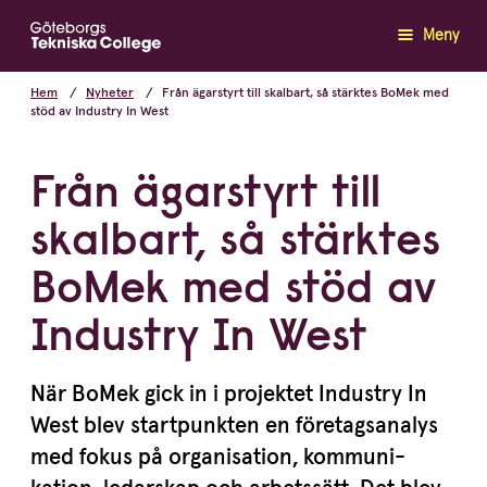
Meny
Hem
Nyheter
Från ägarstyrt till skalbart, så stärktes BoMek med
stöd av Industry In West
Från ägarstyrt till
skalbart, så stärktes
BoMek med stöd av
Industry In West
När BoMek gick in i projektet Industry In
West blev start­punkten en företags­a­nalys
med fokus på organi­sation, kommu­ni­