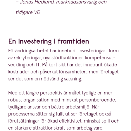
– Jonas Hedlund, marknadsansvarig och
tidigare VD
En investering i framtiden
Föränd­rings­ar­betet har inneburit investe­ringar i form
av rekry­te­ringar, nya stödfunk­tioner, kompe­tens­ut­
veckling och
IT
. På kort sikt har det inneburit ökade
kostnader och påverkat lönsamheten, men företaget
ser det som en nödvändig satsning.
Med ett längre perspektiv är målet tydligt: en mer
robust organi­sation med minskat person­be­roende,
tydligare ansvar och bättre arbetsmiljö. När
processerna sätter sig fullt ut ser företaget också
förut­sätt­ningar för ökad effek­ti­vitet, minskat spill och
en starkare attrak­tions­kraft som arbetsgivare.