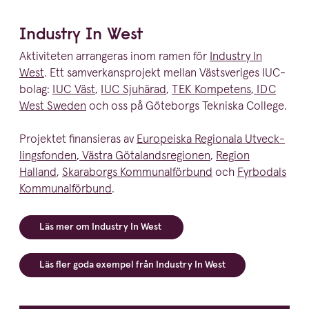
Industry In West
Aktiviteten arrangeras inom ramen för
Industry In
West
. Ett samver­kans­projekt mellan Västsve­riges IUC-
bolag:
IUC
Väst
,
IUC
Sjuhärad
,
TEK
Kompetens
,
IDC
West Sweden
och oss på Göteborgs Tekniska College.
Projektet finansieras av
Europeiska Regionala Utveck­
lings­fonden
,
Västra Götalands­re­gionen
,
Region
Halland
,
Skaraborgs Kommunal­förbund
och
Fyrbodals
Kommunal­förbund
.
Läs mer om Industry In West
Läs fler goda exempel från Industry In West