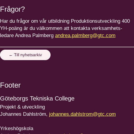
Frågor?
Har du frågor om vår utbildning Produk­tions­ut­veckling
400
YH-poäng är du välkommen att kontakta verksam­hets­
ledare Andrea Palmberg
andrea.​palmberg@​gtc.​com
← Till nyhetsarkiv
Footer
Göteborgs
Tekniska College
Projekt & utveckling
Johannes Dahlström,
johannes.dahlstrom@gtc.com
Yrkeshögskola