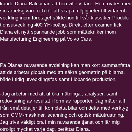
kände Diana Balcacian att hon ville vidare. Hon trivdes med
sin arbets­givare och för att skapa möjligheter till vidare­ut­
veckling inom företaget sökte hon till vår klassiker Produk­
tions­ut­veckling
400
YH-poäng. Direkt efter examen fick
Diana ett nytt spännande jobb som mättekniker inom
Manufacturing Engineering på Volvo Cars.
På Dianas nuvarande avdelning kan man kort sammanfatta
att de arbetar globalt med att säkra geometrin på bilarna,
både i tidig utvecklingsfas samt i löpande produktion.
-Jag arbetar med att utföra mätningar, analyser, samt
redovisning av resultat i form av rapporter. Jag mäter allt
från små detaljer till kompletta bilar och detta med verktyg
som CMM-maskiner, scanning och optisk mätutrustning.
Jag trivs väldigt bra i min nuvarande tjänst och lär mig
otroligt mycket varje dag, berättar Diana.