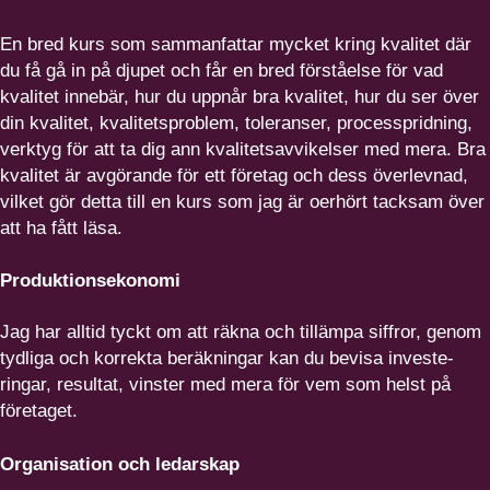
En bred kurs som samman­fattar mycket kring kvalitet där
du få gå in på djupet och får en bred förståelse för vad
kvalitet innebär, hur du uppnår bra kvalitet, hur du ser över
din kvalitet, kvali­tets­problem, toleranser, proces­spridning,
verktyg för att ta dig ann kvali­tets­av­vi­kelser med mera. Bra
kvalitet är avgörande för ett företag och dess överlevnad,
vilket gör detta till en kurs som jag är oerhört tacksam över
att ha fått läsa.
Produk­tions­e­konomi
Jag har alltid tyckt om att räkna och tillämpa siffror, genom
tydliga och korrekta beräkningar kan du bevisa investe­
ringar, resultat, vinster med mera för vem som helst på
företaget.
Organi­sation och ledarskap