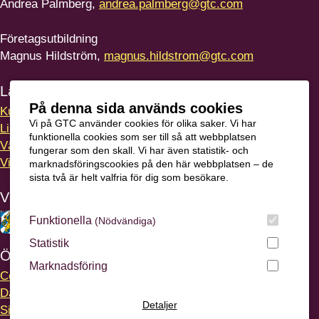
Andrea Palmberg,
andrea.palmberg@gtc.com
Företagsutbildning
Magnus Hildström,
magnus.hildstrom@gtc.com
Länkar
På denna sida används cookies
Kursvärdering
Vi på GTC använder cookies för olika saker. Vi har
LinkedIn
funktionella cookies som ser till så att webbplatsen
Vägbeskrivning
fungerar som den skall. Vi har även statistik- och
Visselblåsning
marknadsföringscookies på den här webbplatsen – de
sista två är helt valfria för dig som besökare.
Våra ägare
Funktionella
(Nödvändiga)
Statistik
Övrigt
Marknadsföring
Cookies
- information och inställningar
Dataskyddsförordningen
- din digitala integritet
Detaljer
Sitemap
- en översikt över webbplatsen