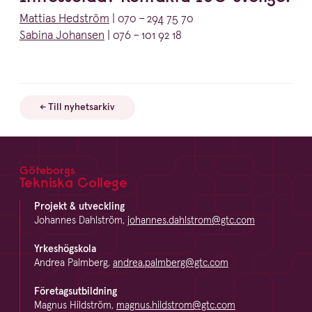
Mattias Hedström
|
070
–
294
75
70
Sabina Johansen
|
076
–
101
92
18
← Till nyhetsarkiv
Göteborgs
Footer
Tekniska College
Projekt & utveckling
Johannes Dahlström,
johannes.dahlstrom@gtc.com
Yrkeshögskola
Andrea Palmberg,
andrea.palmberg@gtc.com
Företagsutbildning
Magnus Hildström,
magnus.hildstrom@gtc.com