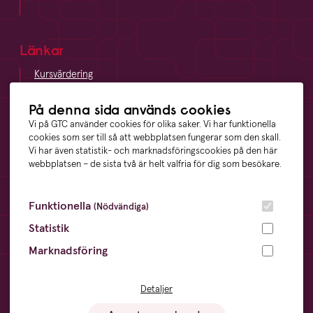
Länkar
Kursvärdering
LinkedIn
Vägbeskrivning
På denna sida används cookies
Visselblåsning
Vi på GTC använder cookies för olika saker. Vi har funktionella
cookies som ser till så att webbplatsen fungerar som den skall.
Vi har även statistik- och marknadsföringscookies på den här
webbplatsen – de sista två är helt valfria för dig som besökare.
Våra ägare
Funktionella
(Nödvändiga)
Statistik
Marknadsföring
Övrigt
Cookies
- information och inställningar
Detaljer
Dataskyddsförordningen
- din digitala integritet
Sitemap
- en översikt över webbplatsen