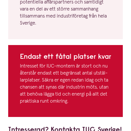
potentiella affärspartners och samtidigt
vara en del av ett större sammanhang
tillsammans med industri­fö­retag från hela
Sverige.
Endast ett fåtal platser kvar
Intresset för IUC-montern är stort och nu
återstår endast ett begränsat antal utstäl­
lar­platser. Säkra er egen redan idag och ta
chansen att synas där industrin möts, utan
att behöva lägga tid och energi på allt det
praktiska runt omkring.
Intresserad? Kontakta
IUC
Sverige!