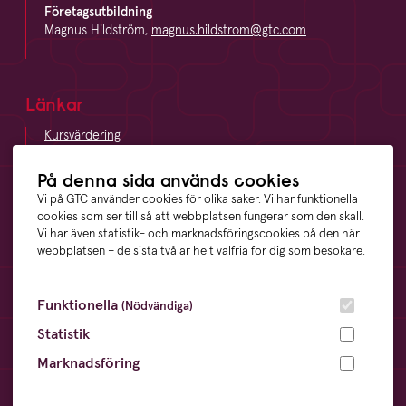
Företagsutbildning
Magnus Hildström,
magnus.hildstrom@gtc.com
Länkar
Kursvärdering
LinkedIn
Vägbeskrivning
På denna sida används cookies
Visselblåsning
Vi på GTC använder cookies för olika saker. Vi har funktionella
cookies som ser till så att webbplatsen fungerar som den skall.
Vi har även statistik- och marknadsföringscookies på den här
webbplatsen – de sista två är helt valfria för dig som besökare.
Våra ägare
Funktionella
(Nödvändiga)
Statistik
Marknadsföring
Övrigt
Cookies
- information och inställningar