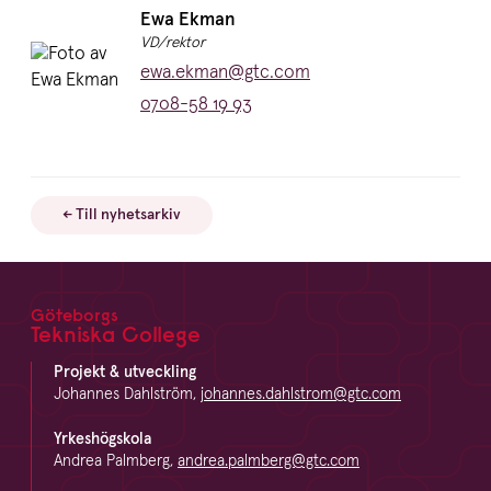
Namn:
Ewa Ekman
Titel:
VD/rektor
E-post:
ewa.ekman@gtc.com
Telefon:
0708-58 19 93
← Till nyhetsarkiv
Göteborgs
Footer
Tekniska College
Projekt & utveckling
Johannes Dahlström,
johannes.dahlstrom@gtc.com
Yrkeshögskola
Andrea Palmberg,
andrea.palmberg@gtc.com