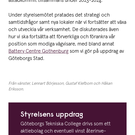
åstadkommit tillsammans under 2023-2024.
Under styrelsemötet pratades det strategi och
samtidsfrågor samt nya lokaler när vi fortsätter att växa
och utveckla vår verksamhet. De diskuterades även
hur vi ska fortsätta att förverkliga och förankra vår
position som modiga vägvisare, med bland annat
Battery Centre Gothenburg
som vi gör på uppdrag av
Göteborgs Stad.
Från vänster, Lennart Börjesson, Gustaf Klefbom och Håkan
Eriksson.
Styrelsens uppdrag
Göteborgs Tekniska College drivs som ett
aktiebolag och eventuell vinst återin­ve­