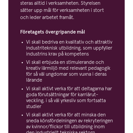
steras alltid i verksam­heten. Styrelsen
sätter upp mål för verksam­heten i stort
och leder arbetet framåt.
Företagets övergri­pande mål
Vi skall bedriva en kvalitativ och attraktiv
industri­teknisk utbildning, som uppfyller
industrins krav på kompetens
Vi skall erbjuda en stimu­le­rande och
kreativ lärmiljö med relevant pedagogik
för så väl ungdomar som vuxna i deras
lärande
Vi skall aktivt verka för att deltagarna har
goda förut­sätt­ningar för karriär­ut­
veckling, i så väl yrkesliv som fortsatta
studier
Vi skall aktivt verka för att minska den
sneda könsför­del­ningen av rekry­te­ringen
av kvinnor/​flickor till utbildning inom
den indust­riellt tekniska sektorn