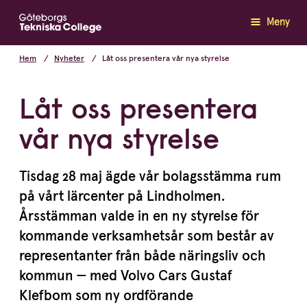
Meny
Hem
Nyheter
Låt oss presentera vår nya styrelse
Låt oss presentera
vår nya styrelse
Tisdag
28
maj ägde vår bolags­stämma rum
på vårt lärcenter på Lindholmen.
Årsstämman valde in en ny styrelse för
kommande verksam­hetsår som består av
repre­sen­tanter från både näringsliv och
kommun — med Volvo Cars Gustaf
Klefbom som ny ordförande