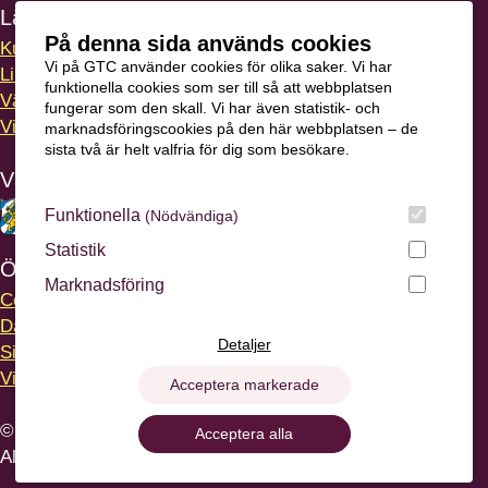
Länkar
På denna sida används cookies
Kursvärdering
Vi på GTC använder cookies för olika saker. Vi har
LinkedIn
funktionella cookies som ser till så att webbplatsen
Vägbeskrivning
fungerar som den skall. Vi har även statistik- och
Visselblåsning
marknadsföringscookies på den här webbplatsen – de
sista två är helt valfria för dig som besökare.
Våra ägare
Funktionella
(Nödvändiga)
Statistik
Övrigt
Marknadsföring
Cookies
- information och inställningar
Dataskyddsförordningen
- din digitala integritet
Detaljer
Sitemap
- en översikt över webbplatsen
Visselblåsning
- trygghet för anställda
Acceptera markerade
© 2026 Göteborgs Tekniska College
Acceptera alla
All rights reserved