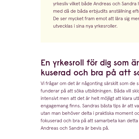
yrkesliv vilket både Andreas och Sandra 
med då de båda erbjudits anställning ef
De ser mycket fram emot att lära sig me
utvecklas i sina nya yrkesroller.
En yrkesroll för dig som är
ku­serad och bra på att 
Vi frågar om det är någonting särskilt som de s
funderar på att söka utbild­ningen. Båda vill sk
intensivt men att det är helt möjligt att klara u
engagemang finns. Sandras bästa tips är att var
utan man behöver delta i praktiska moment och
fo­ku­serad och bra på att samarbeta kan detta 
Andreas och Sandra är bevis på.