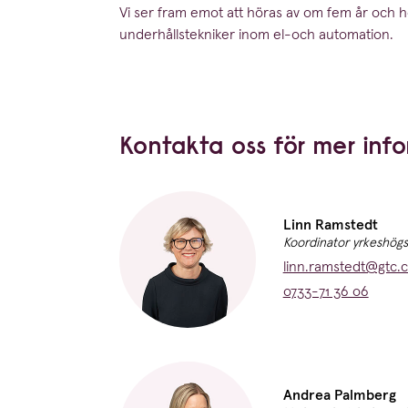
Vi ser fram emot att höras av om fem år och ho
under­hålls­tek­niker inom el-och automation.
Kontakta oss för mer inf
Namn:
Linn Ramstedt
Titel:
Koordinator yrkeshögs
E-post:
linn.ramstedt@gtc.
Telefon:
0733-71 36 06
Namn:
Andrea Palmberg