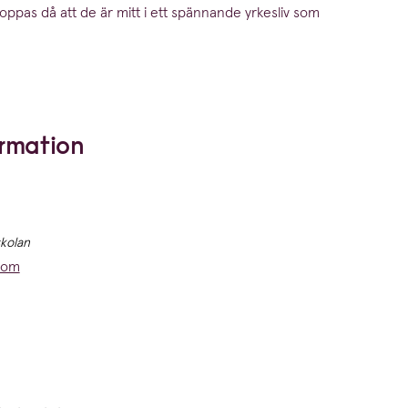
ppas då att de är mitt i ett spännande yrkesliv som
ormation
kolan
com