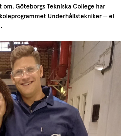
rt om. Göteborgs Tekniska College har
o­le­pro­grammet Under­hålls­tek­niker — el
.