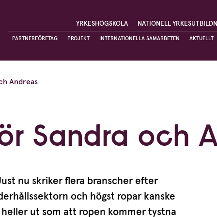
YRKESHÖGSKOLA
NATIONELL YRKESUTBILD
PARTNERFÖRETAG
PROJEKT
INTERNATIONELLA SAMARBETEN
AKTUELLT
och Andreas
 för Sandra och 
ust nu skriker flera branscher efter
r­hålls­sektorn och högst ropar kanske
inte heller ut som att ropen kommer tystna