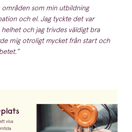
lla områden som min utbildning
ation och el. Jag tyckte det var
 helhet och jag trivdes väldigt bra
de mig otroligt mycket från start och
rbetet.
-plats
tt visa
amtida