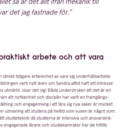
et så är det allt ifrån mekanik till
 var det jag fastnade för.
 praktiskt arbete och att vara
direkt tidigare erfarenhet av vare sig under­hålls­arbete
ild­ningen varit nytt även om Sandra alltid haft ett intresse
s utmärkt, visar det sig! Båda under­stryker att det är en
 fram att nyfikenhet och disciplin har varit en framgångs­
tällning och engagemang i att lära sig nya saker är mycket
är en utmaning att studera på heltid som vuxen är något som
tt studi­e­teknik då studierna är intensiva och ansvars­krä­
 engagerade lärare och studi­e­kam­rater har de hittills