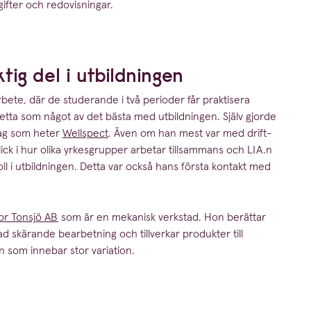
gifter och redovisningar.
tig del i utbildningen
arbete, där de studerande i två perioder får praktisera
detta som något av det bästa med utbild­ningen. Själv gjorde
etag som heter
Wellspect
. Även om han mest var med drift-
blick i hur olika yrkes­grupper arbetar tillsammans och
LIA
.n
ll i utbild­ningen. Detta var också hans första kontakt med
or Tonsjö
AB
som är en mekanisk verkstad. Hon berättar
erad skärande bearbetning och tillverkar produkter till
n som innebar stor variation.