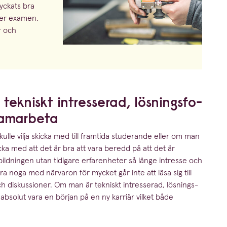
lyckats bra
ter examen.
r och
 tekniskt intresserad, lösnings­fo­
samarbeta
kulle vilja skicka med till framtida studerande eller om man
icka med att det är bra att vara beredd på att det är
tbild­ningen utan tidigare erfaren­heter så länge intresse och
a noga med närvaron för mycket går inte att läsa sig till
 diskus­sioner. Om man är tekniskt intresserad, lösnings­
absolut vara en början på en ny karriär vilket både