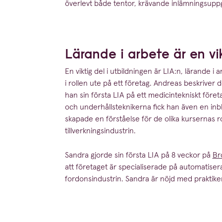
överlevt både tentor, krävande inläm­nings­upp­
Lärande i arbete är en vik
En viktig del i utbild­ningen är
LIA
:n, lärande i 
i rollen ute på ett företag. Andreas beskriver 
han sin första
LIA
på ett medicin­tek­niskt för
och under­hålls­tek­ni­kerna fick han även en in
skapade en förståelse för de olika kursernas ro
tillverkningsindustrin.
Sandra gjorde sin första
LIA
på
8
veckor på
Br
att företaget är speci­a­li­serade på automa­ti­s
fordonsin­du­strin. Sandra är nöjd med praktike