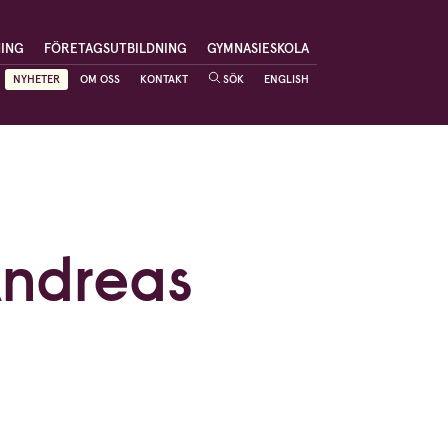
NING
FÖRETAGSUTBILDNING
GYMNASIESKOLA
NYHETER
OM OSS
KONTAKT
SÖK
ENGLISH
Andreas