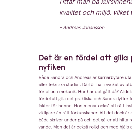
Tittar man på kursinnehåll
kvalitet och miljö, vilket
– Andreas Johansson
Det är en fördel att gilla
nyfiken
Både Sandra och Andreas är karriär­bytare utan 
eller tekniska studier. Därför har mycket av utb
för el och mekanik. Hur har det gått då? Alldele
fördel att gilla det praktiska och Sandra lyfter
faktor för henne. Hon menar också att rätt ins
viktigare än rätt förkun­skaper. Att det dock 
båda skriver under på och det gäller att hitta rä
vande. Men det är också roligt och med hjälp av