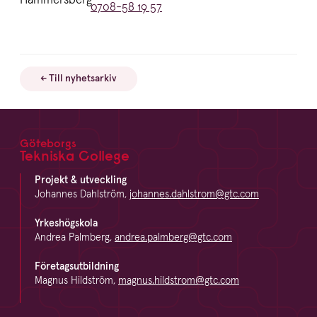
Telefon:
0708-58 19 57
← Till nyhetsarkiv
Göteborgs
Footer
Tekniska College
Projekt & utveckling
Johannes Dahlström,
johannes.dahlstrom@gtc.com
Yrkeshögskola
Andrea Palmberg,
andrea.palmberg@gtc.com
Företagsutbildning
Magnus Hildström,
magnus.hildstrom@gtc.com