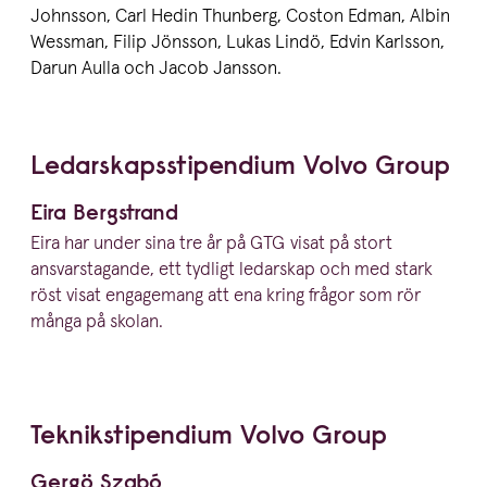
Johnsson, Carl Hedin Thunberg, Coston Edman, Albin
Wessman, Filip Jönsson, Lukas Lindö, Edvin Karlsson,
Darun Aulla och Jacob Jansson.
Ledar­skaps­sti­pendium Volvo Group
Eira Bergstrand
Eira har under sina tre år på
GTG
visat på stort
ansvars­ta­gande, ett tydligt ledarskap och med stark
röst visat engagemang att ena kring frågor som rör
många på skolan.
Teknik­sti­pendium Volvo Group
Gergö Szabó