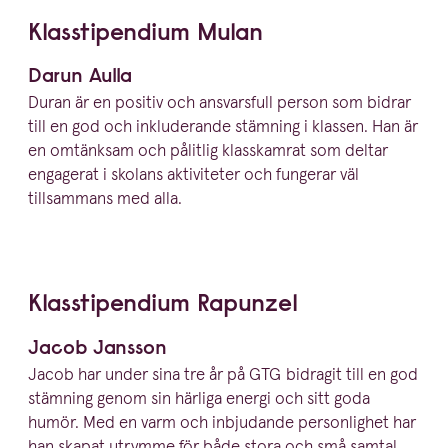
Klassti­pendium Mulan
Darun Aulla
Duran är en positiv och ansvarsfull person som bidrar
till en god och inklu­de­rande stämning i klassen. Han är
en omtänksam och pålitlig klasskamrat som deltar
engagerat i skolans aktiviteter och fungerar väl
tillsammans med alla.
Klassti­pendium Rapunzel
Jacob Jansson
Jacob har under sina tre år på
GTG
bidragit till en god
stämning genom sin härliga energi och sitt goda
humör. Med en varm och inbjudande person­lighet har
han skapat utrymme för både stora och små samtal