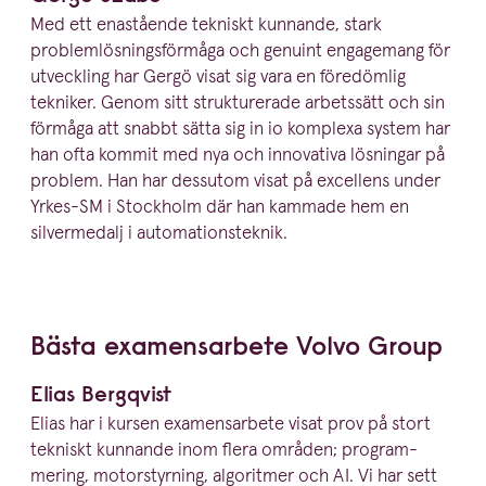
Med ett enastående tekniskt kunnande, stark
problem­lös­nings­förmåga och genuint engagemang för
utveckling har Gergö visat sig vara en föredömlig
tekniker. Genom sitt struk­tu­rerade arbetssätt och sin
förmåga att snabbt sätta sig in i
0
komplexa system har
han ofta kommit med nya och innovativa lösningar på
problem. Han har dessutom visat på excellens under
Yrkes-SM i Stockholm där han kammade hem en
silver­medalj i automationsteknik.
Bästa examens­arbete Volvo Group
Elias Bergqvist
Elias har i kursen examens­arbete visat prov på stort
tekniskt kunnande inom flera områden; program­
mering, motor­styrning, algoritmer och
AI
. Vi har sett