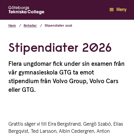
Meny
Hem
Nyheter
Stipendiater 2026
Stipendiater 2026
Flera ung­domar fick under sin examen från
vår gymna­sie­skola
GTG
ta emot
stipendium från Vol­vo Group, Vol­vo Cars
eller
GTG
.
Grat­tis säger vi till Eira Bergstrand, Gergö Szabó, Elias
Bergqvist, Ted Larsson, Albin Cedergren, Anton