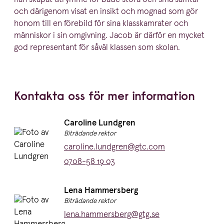
och därigenom visat en insikt och mognad som gör
honom till en förebild för sina klass­kam­rater och
människor i sin omgivning. Jacob är därför en mycket
god repre­sentant för såväl klassen som skolan.
Kontakta oss för mer information
Namn:
Caroline Lundgren
Titel:
Biträdande rektor
E-post:
caroline.lundgren@gtc.com
Telefon:
0708-58 19 03
Namn:
Lena Hammersberg
Titel:
Biträdande rektor
E-post:
lena.hammersberg@gtg.se