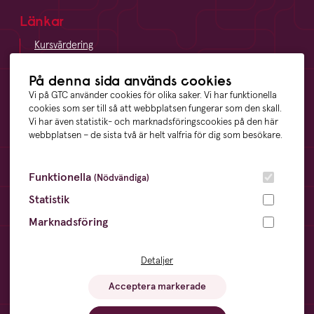
Länkar
Kursvärdering
LinkedIn
Vägbeskrivning
På denna sida används cookies
Visselblåsning
Vi på GTC använder cookies för olika saker. Vi har funktionella
cookies som ser till så att webbplatsen fungerar som den skall.
Vi har även statistik- och marknadsföringscookies på den här
webbplatsen – de sista två är helt valfria för dig som besökare.
Våra ägare
Funktionella
(Nödvändiga)
Statistik
Marknadsföring
Övrigt
Cookies
- information och inställningar
Detaljer
Dataskyddsförordningen
- din digitala integritet
Sitemap
- en översikt över webbplatsen
Acceptera markerade
Visselblåsning
- trygghet för anställda