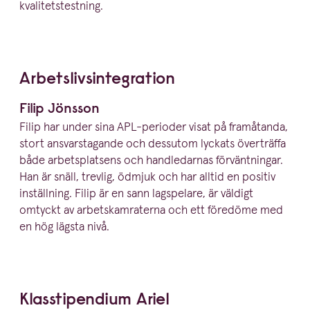
kvalitetstestning.
Arbets­livs­in­teg­ration
Filip Jönsson
Filip har under sina APL-perioder visat på framåtanda,
stort ansvars­ta­gande och dessutom lyckats överträffa
både arbets­platsens och handle­darnas förvänt­ningar.
Han är snäll, trevlig, ödmjuk och har alltid en positiv
inställning. Filip är en sann lagspelare, är väldigt
omtyckt av arbets­kam­ra­terna och ett föredöme med
en hög lägsta nivå.
Klassti­pendium Ariel