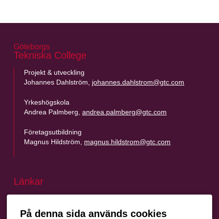
Göteborgs
Footer
Tekniska College
Projekt & utveckling
Johannes Dahlström,
johannes.dahlstrom@gtc.com
Yrkeshögskola
Andrea Palmberg,
andrea.palmberg@gtc.com
Företagsutbildning
Magnus Hildström,
magnus.hildstrom@gtc.com
Länkar
Kursvärdering
LinkedIn
På denna sida används cookies
Vägbeskrivning