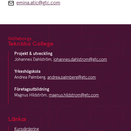
emina.atic@gtc.com
Göteborgs
Footer
Tekniska College
Projekt & utveckling
Johannes Dahlström,
johannes.dahlstrom@gtc.com
Yrkeshögskola
Andrea Palmberg,
andrea.palmberg@gtc.com
Företagsutbildning
Magnus Hildström,
magnus.hildstrom@gtc.com
Länkar
Kursvärdering