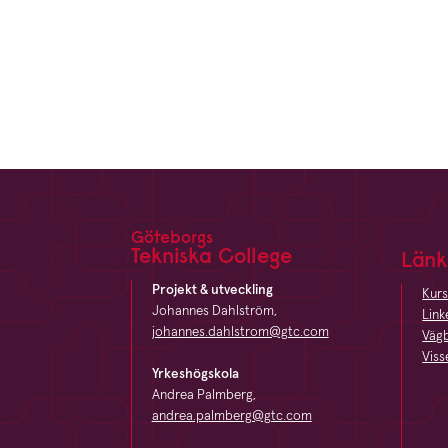
Göteborgs
Tekniska College
Länk
Footer
Projekt & utveckling
Kurs
Johannes Dahlström,
Link
johannes.dahlstrom@gtc.com
Vägb
Viss
Yrkeshögskola
Andrea Palmberg,
andrea.palmberg@gtc.com