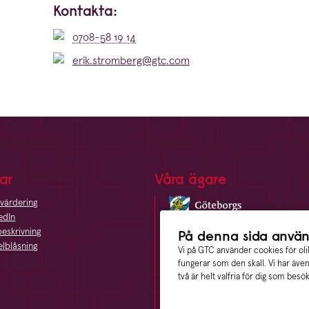
Kontakta:
0708-58 19 14
erik.stromberg@gtc.com
ar
Våra ägare
värdering
edIn
eskrivning
På denna sida använ
elblåsning
Vi på GTC använder cookies för olik
fungerar som den skall. Vi har äve
två är helt valfria för dig som besö