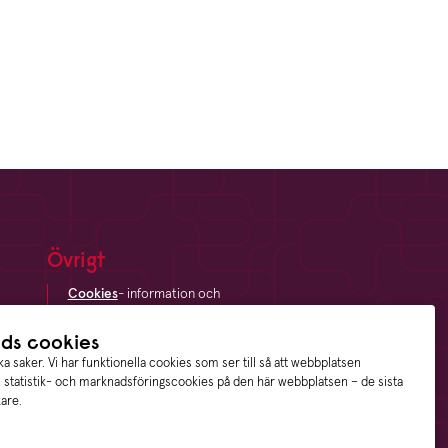
Övrigt
Cookies
- information och
inställningar
Dataskyddsförordningen
- din
ds cookies
digitala integritet
a saker. Vi har funktionella cookies som ser till så att webbplatsen
Sitemap
- en översikt över
n statistik- och marknadsföringscookies på den här webbplatsen – de sista
webbplatsen
kare.
Visselblåsning
- trygghet för
anställda