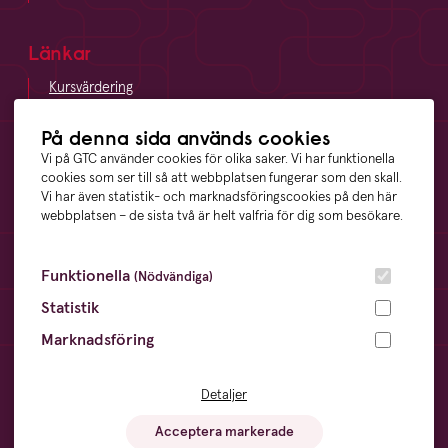
Länkar
Kursvärdering
LinkedIn
Vägbeskrivning
På denna sida används cookies
Visselblåsning
Vi på GTC använder cookies för olika saker. Vi har funktionella
cookies som ser till så att webbplatsen fungerar som den skall.
Vi har även statistik- och marknadsföringscookies på den här
webbplatsen – de sista två är helt valfria för dig som besökare.
Våra ägare
Funktionella
(Nödvändiga)
Statistik
Marknadsföring
Övrigt
Cookies
- information och inställningar
Detaljer
Dataskyddsförordningen
- din digitala integritet
Sitemap
- en översikt över webbplatsen
Acceptera markerade
Visselblåsning
- trygghet för anställda