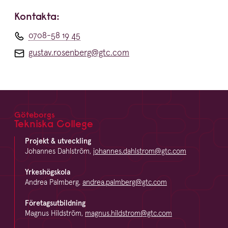
Kontakta:
0708-58 19 45
gustav.rosenberg@gtc.com
Göteborgs
Footer
Tekniska College
Projekt & utveckling
Johannes Dahlström,
johannes.dahlstrom@gtc.com
Yrkeshögskola
Andrea Palmberg,
andrea.palmberg@gtc.com
Företagsutbildning
Magnus Hildström,
magnus.hildstrom@gtc.com