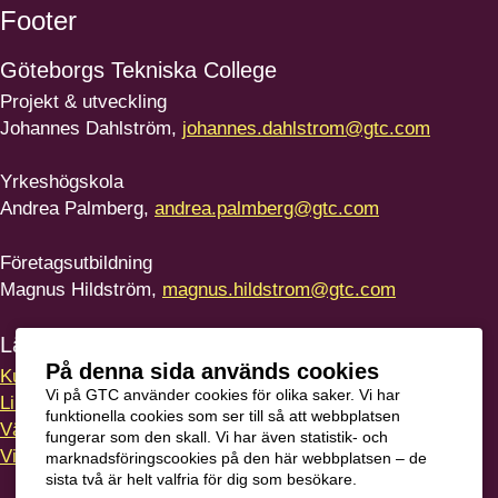
Footer
Göteborgs
Tekniska College
Projekt & utveckling
Johannes Dahlström,
johannes.dahlstrom@gtc.com
Yrkeshögskola
Andrea Palmberg,
andrea.palmberg@gtc.com
Företagsutbildning
Magnus Hildström,
magnus.hildstrom@gtc.com
Länkar
På denna sida används cookies
Kursvärdering
Vi på GTC använder cookies för olika saker. Vi har
LinkedIn
funktionella cookies som ser till så att webbplatsen
Vägbeskrivning
fungerar som den skall. Vi har även statistik- och
Visselblåsning
marknadsföringscookies på den här webbplatsen – de
sista två är helt valfria för dig som besökare.