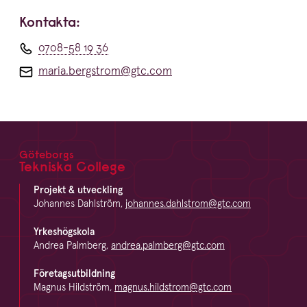
Kontakta:
0708-58 19 36
maria.bergstrom@gtc.com
Göteborgs
Footer
Tekniska College
Projekt & utveckling
Johannes Dahlström,
johannes.dahlstrom@gtc.com
Yrkeshögskola
Andrea Palmberg,
andrea.palmberg@gtc.com
Företagsutbildning
Magnus Hildström,
magnus.hildstrom@gtc.com