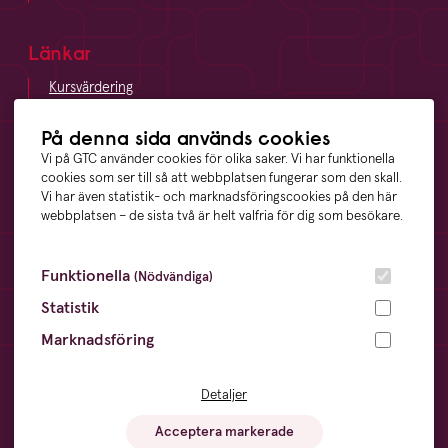
Länkar
Kursvärdering
LinkedIn
Vägbeskrivning
På denna sida används cookies
Visselblåsning
Vi på GTC använder cookies för olika saker. Vi har funktionella
cookies som ser till så att webbplatsen fungerar som den skall.
Vi har även statistik- och marknadsföringscookies på den här
webbplatsen – de sista två är helt valfria för dig som besökare.
Våra ägare
Funktionella
(Nödvändiga)
Statistik
Marknadsföring
Övrigt
Cookies
- information och inställningar
Detaljer
Dataskyddsförordningen
- din digitala integritet
Sitemap
- en översikt över webbplatsen
Acceptera markerade
Visselblåsning
- trygghet för anställda