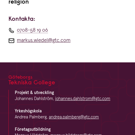
religion
Kontakta:
0708-58 19 06
markus.wiedel@gtc.com
Göteborgs
Footer
Tekniska College
Projekt & utveckling
Johannes Dahlström,
johannes.dahlstrom@gtc.com
Yrkeshögskola
Andrea Palmberg,
andrea.palmberg@gtc.com
Företagsutbildning