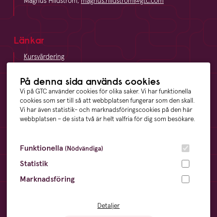
Magnus Hildström,
magnus.hildstrom@gtc.com
Länkar
Kursvärdering
LinkedIn
Vägbeskrivning
På denna sida används cookies
Visselblåsning
Vi på GTC använder cookies för olika saker. Vi har funktionella
cookies som ser till så att webbplatsen fungerar som den skall.
Vi har även statistik- och marknadsföringscookies på den här
webbplatsen – de sista två är helt valfria för dig som besökare.
Våra ägare
Funktionella
(Nödvändiga)
Statistik
Marknadsföring
Övrigt
Cookies
- information och inställningar
Detaljer
Dataskyddsförordningen
- din digitala integritet