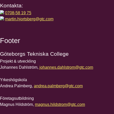
Kontakta:
0708-58 19 75
martin.hjortsberg@gtc.com
Footer
Göteborgs
Tekniska College
Projekt & utveckling
Johannes Dahlström,
johannes.dahlstrom@gtc.com
Yrkeshögskola
Andrea Palmberg,
andrea.palmberg@gtc.com
Företagsutbildning
Magnus Hildström,
magnus.hildstrom@gtc.com