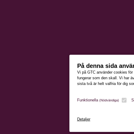
På denna sida anvä
Vi på GTC använder cookies för ol
fungerar som den skall. Vi har ä
sista två är helt valfria för dig 
Funktionella
S
(Nödvändiga)
Detaljer