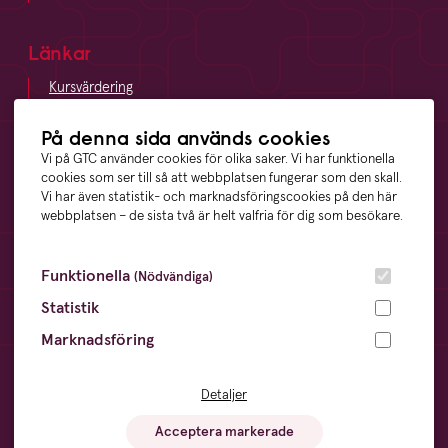
Länkar
Kursvärdering
LinkedIn
Vägbeskrivning
På denna sida används cookies
Visselblåsning
Vi på GTC använder cookies för olika saker. Vi har funktionella
cookies som ser till så att webbplatsen fungerar som den skall.
Vi har även statistik- och marknadsföringscookies på den här
webbplatsen – de sista två är helt valfria för dig som besökare.
Våra ägare
Funktionella
(Nödvändiga)
Statistik
Marknadsföring
Övrigt
Cookies
- information och inställningar
Detaljer
Dataskyddsförordningen
- din digitala integritet
Sitemap
- en översikt över webbplatsen
Acceptera markerade
Visselblåsning
- trygghet för anställda