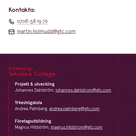
Kontakta:
0708-58 19 76
martin.holmudd@gtc.com
Göteborgs
Footer
Tekniska College
Projekt & utveckling
Johannes Dahlström,
johannes.dahlstrom@gtc.com
Yrkeshögskola
Andrea Palmberg,
andrea.palmberg@gtc.com
Företagsutbildning
Magnus Hildström,
magnus.hildstrom@gtc.com