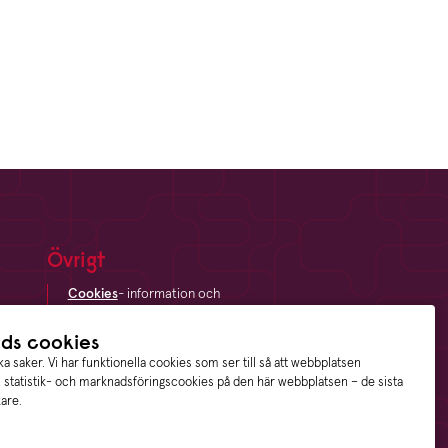
Övrigt
Cookies
- information och
inställningar
Dataskyddsförordningen
- din
ds cookies
digitala integritet
a saker. Vi har funktionella cookies som ser till så att webbplatsen
Sitemap
- en översikt över
n statistik- och marknadsföringscookies på den här webbplatsen – de sista
webbplatsen
kare.
Visselblåsning
- trygghet för
anställda