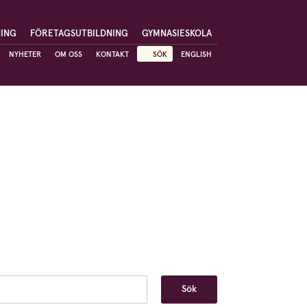
NING
FÖRETAGSUTBILDNING
GYMNASIESKOLA
NYHETER
OM OSS
KONTAKT
SÖK
ENGLISH