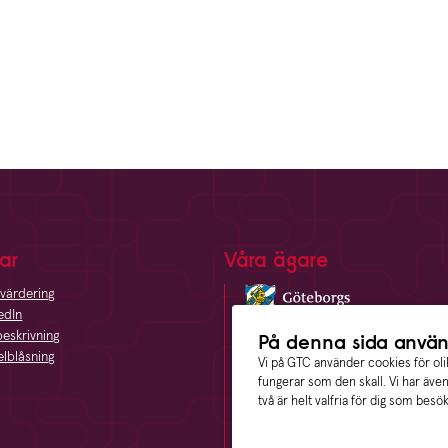
ar
Våra ägare
värdering
edIn
eskrivning
På denna sida använ
elblåsning
Vi på GTC använder cookies för olik
fungerar som den skall. Vi har äve
två är helt valfria för dig som besö