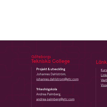
Göteborgs
Tekniska College
Länk
Footer
Projekt & utveckling
Kurs
Johannes Dahlström,
Link
johannes.dahlstrom@gtc.com
Vägb
Viss
Yrkeshögskola
Andrea Palmberg,
andrea.palmberg@gtc.com