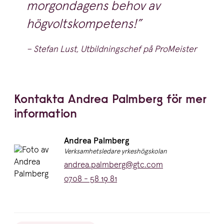
morgondagens behov av
högvoltskompetens!
– Stefan Lust, Utbildningschef på ProMeister
Kontakta Andrea Palmberg för mer
information
Namn:
Andrea Palmberg
Titel:
Verksamhetsledare yrkeshögskolan
E-post:
andrea.palmberg@gtc.com
Telefon:
0708 - 58 19 81