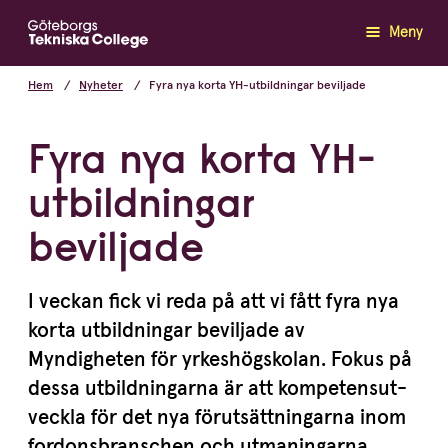
Meny
Hem
Nyheter
Fyra nya korta YH-utbildningar beviljade
Fyra nya korta YH-
utbildningar
beviljade
I veckan fick vi reda på att vi fått fyra nya
korta utbildningar beviljade av
Myndigheten för yrkes­högskolan. Fokus på
dessa utbild­ningarna är att kompe­tens­ut­
veckla för det nya förut­sätt­ningarna inom
fordons­bran­schen och utmaningarna