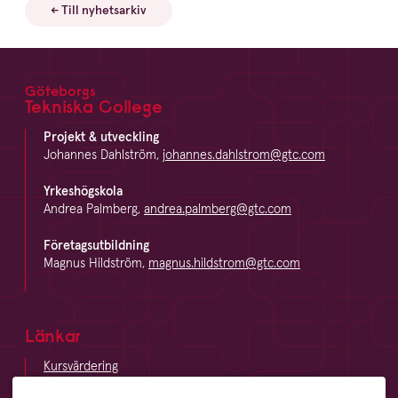
← Till nyhetsarkiv
Göteborgs
Footer
Tekniska College
Projekt & utveckling
Johannes Dahlström,
johannes.dahlstrom@gtc.com
Yrkeshögskola
Andrea Palmberg,
andrea.palmberg@gtc.com
Företagsutbildning
Magnus Hildström,
magnus.hildstrom@gtc.com
Länkar
Kursvärdering
LinkedIn