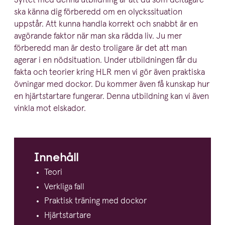
Syftet med denna utbildning är att du som deltagare
ska känna dig förberedd om en olycks­si­tu­ation
uppstår. Att kunna handla korrekt och snabbt är en
avgörande faktor när man ska rädda liv. Ju mer
förberedd man är desto troligare är det att man
agerar i en nödsi­tu­ation. Under utbild­ningen får du
fakta och teorier kring
HLR
men vi gör även praktiska
övningar med dockor. Du kommer även få kunskap hur
en hjärt­startare fungerar. Denna utbildning kan vi även
vinkla mot elskador.
Innehåll
Teori
Verkliga fall
Praktisk träning med dockor
Hjärt­startare