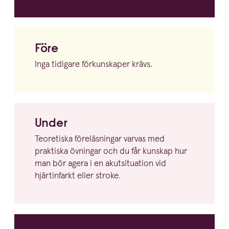
Före
Inga tidigare förkun­skaper krävs.
Under
Teoretiska föreläs­ningar varvas med
praktiska övningar och du får kunskap hur
man bör agera i en akutsi­tu­ation vid
hjärtin­farkt eller stroke.