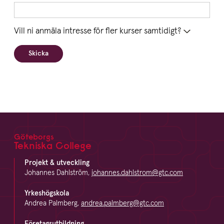
Vill ni anmäla intresse för fler kurser samtidigt?
Skicka
Göteborgs
Footer
Tekniska College
Projekt & utveckling
Johannes Dahlström,
johannes.dahlstrom@gtc.com
Yrkeshögskola
Andrea Palmberg,
andrea.palmberg@gtc.com
Företagsutbildning