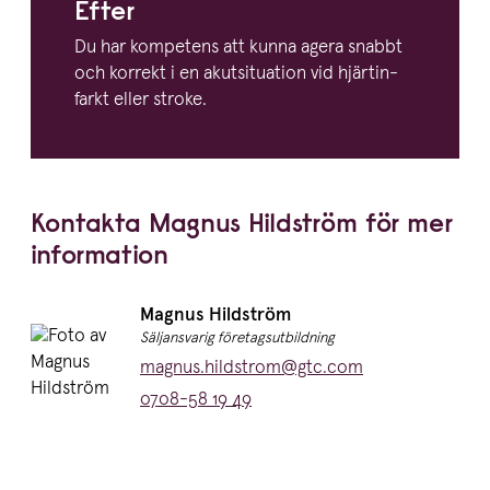
Efter
Du har kompetens att kunna agera snabbt
och korrekt i en akutsi­tu­ation vid hjärtin­
farkt eller stroke.
Kontakta Magnus Hildström för mer
information
Namn:
Magnus Hildström
Titel:
Säljansvarig företagsutbildning
E-post:
magnus.hildstrom@gtc.com
Telefon:
0708-58 19 49