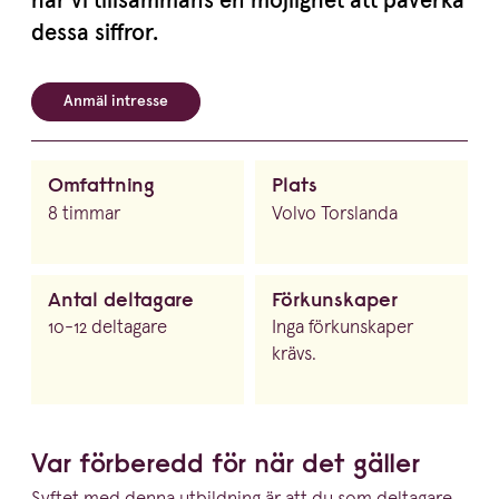
har vi tillsammans en möjlighet att påverka
dessa siffror.
Anmäl intresse
Omfattning
Plats
8 timmar
Volvo Torslanda
Antal deltagare
Förkunskaper
10-12 deltagare
Inga förkunskaper
krävs.
Var förberedd för när det gäller