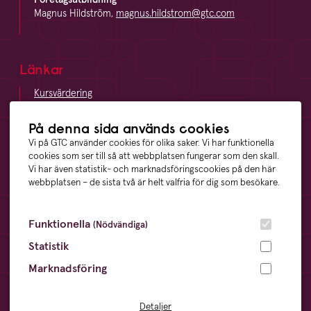
Magnus Hildström,
magnus.hildstrom@gtc.com
Länkar
Kursvärdering
LinkedIn
Vägbeskrivning
På denna sida används cookies
Visselblåsning
Vi på GTC använder cookies för olika saker. Vi har funktionella
cookies som ser till så att webbplatsen fungerar som den skall.
Vi har även statistik- och marknadsföringscookies på den här
webbplatsen – de sista två är helt valfria för dig som besökare.
Våra ägare
Funktionella
(Nödvändiga)
Statistik
Marknadsföring
Övrigt
Cookies
- information och inställningar
Detaljer