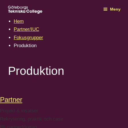
Meny
Hem
Partner/IUC
Fokusgrupper
Produktion
Produktion
Partner
Projekt & insatser
Rekrytering, praktik och case
Bli partnerföretag