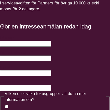
i service­av­giften för Partners för övriga
10
000
kr exkl
moms för
2
deltagare.
Gör en intresseanmälan redan idag
Företag
*
För- och efternamn
*
E-post
*
Mobilnummer
Vilken eller vilka fokusgrupper vill du ha mer
information om?