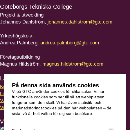
Göteborgs
Tekniska College
Projekt & utveckling
Johannes Dahlström,
johannes.dahlstrom@gtc.com
Yrkeshögskola
Andrea Palmberg,
andrea.palmberg@gtc.com
Företagsutbildning
Magnus Hildström,
magnus.hildstrom@gtc.com
Länkar
På denna sida används cookies
Kursvärdering
Vi på GTC använder cookies för olika saker. Vi har
LinkedIn
funktionella cookies som ser till så att webbplatsen
Vägbeskrivning
fungerar som den skall. Vi har även statistik- och
Visselblåsning
marknadsföringscookies på den här webbplatsen – de
sista två är helt valfria för dig som besökare.
Våra ägare