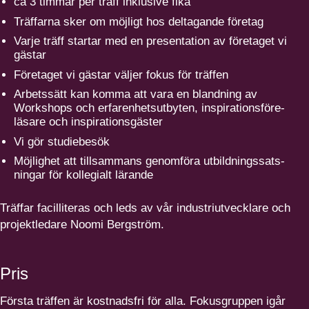
ca
3
timmar per träff inklusive fika
Träffarna sker om möjligt hos deltagande företag
Varje träff startar med en presen­tation av företaget vi
gästar
Företaget vi gästar väljer fokus för träffen
Arbetssätt kan komma att vara en blandning av
Workshops och erfaren­hets­utbyten, inspi­ra­tions­före­
läsare och inspirationsgäster
Vi gör studiebesök
Möjlighet att tillsammans genomföra utbild­nings­sats­
ningar för kollegialt lärande
Träffar facil­li­teras och leds av vår industri­ut­vecklare och
projekt­ledare Noomi Bergström.
Pris
Första träffen är kostnadsfri för alla. Fokus­gruppen igår