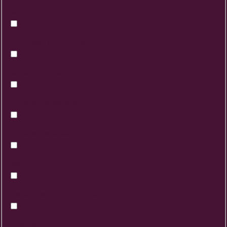
Automation
HR funktion inom industrin
Hållbar produktion
Industriell digitalisering
Industriellt ledarskap
Lean
Operativ ledare inom industrin
Produktion