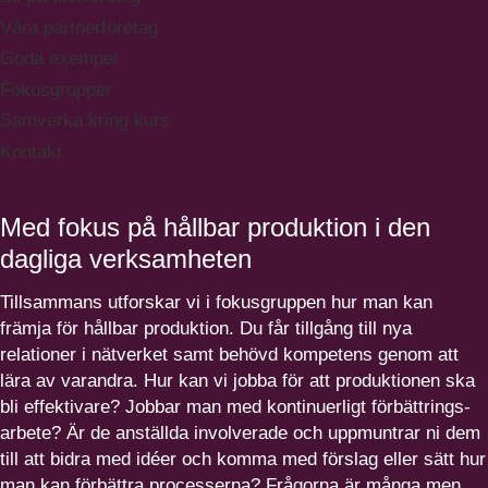
Våra partnerföretag
Goda exempel
Fokusgrupper
Samverka kring kurs
Kontakt
Med fokus på hållbar produktion i den
dagliga verksamheten
Tillsammans utforskar vi i fokus­gruppen hur man kan
främja för hållbar produktion. Du får tillgång till nya
relationer i nätverket samt behövd kompetens genom att
lära av varandra. Hur kan vi jobba för att produk­tionen ska
bli effektivare? Jobbar man med konti­nu­erligt förbätt­rings­
arbete? Är de anställda involverade och uppmuntrar ni dem
till att bidra med idéer och komma med förslag eller sätt hur
man kan förbättra processerna? Frågorna är många men