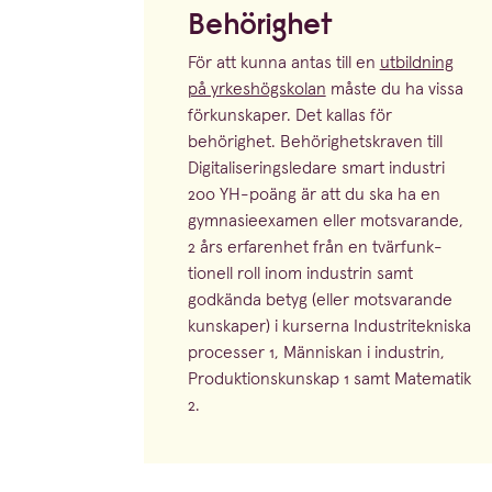
Behörighet
För att kunna antas till en
utbildning
på yrkes­högskolan
måste du ha vissa
förkun­skaper. Det kallas för
behörighet. Behörig­hets­kraven till
Digita­li­se­rings­ledare smart industri
200
YH-poäng är att du ska ha en
gymna­si­e­examen eller motsvarande,
2
års erfarenhet från en tvärfunk­
tionell roll inom industrin samt
godkända betyg (eller motsvarande
kunskaper) i kurserna Industri­tek­niska
processer
1
, Människan i industrin,
Produk­tions­kunskap
1
samt Matematik
2
.