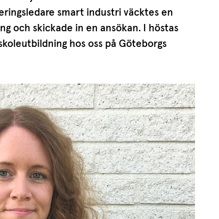
­se­rings­ledare smart industri väcktes en
ng och skickade in en ansökan. I höstas
ko­le­ut­bildning hos oss på Göteborgs