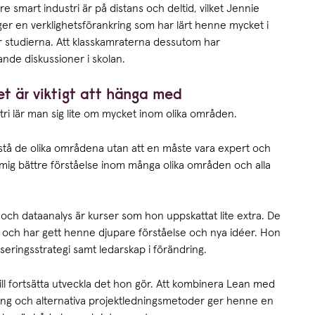
e smart industri är på distans och deltid, vilket Jennie
ger en verklighetsförankring som har lärt henne mycket i
ör studierna. Att klasskamraterna dessutom har
ande diskussioner i skolan.
et är viktigt att hänga med
stri lär man sig lite om mycket inom olika områden.
förstå de olika områdena utan att en måste vara expert och
 mig bättre förståelse inom många olika områden och alla
r och dataanalys är kurser som hon uppskattat lite extra. De
l och har gett henne djupare förståelse och nya idéer. Hon
eringsstrategi samt ledarskap i förändring.
vill fortsätta utveckla det hon gör. Att kombinera Lean med
sering och alternativa projektledningsmetoder ger henne en