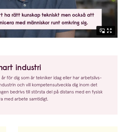
smart industri
år för dig som är tekniker idag eller har arbets­livs­
 industrin och vill kompe­tens­ut­veckla dig inom det
ngen bedrivs till största del på distans med en fysisk
era med arbete samtidigt.