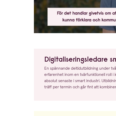
Digita­li­se­rings­ledare 
En spännande deltid­ut­bildning under två 
er­fa­renhet inom en tvärfunk­tionell roll i
absolut senaste i smart industri. Utbild­ni
träff per termin och går fint att kombin