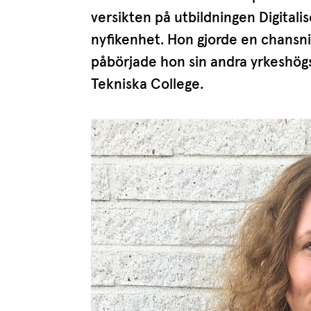
ver­sikten på utbild­ningen Digita­li
nyfikenhet. Hon gjorde en chansni
påbörjade hon sin andra yrkes­hög­s
Tekniska College.