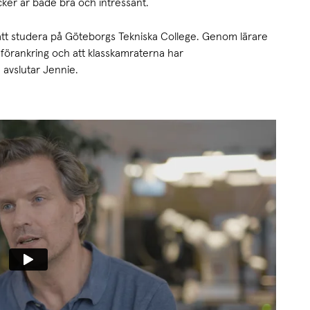
ker är både bra och intressant.
att studera på Göteborgs Tekniska College. Genom lärare
förankring och att klasskamraterna har
 avslutar Jennie.